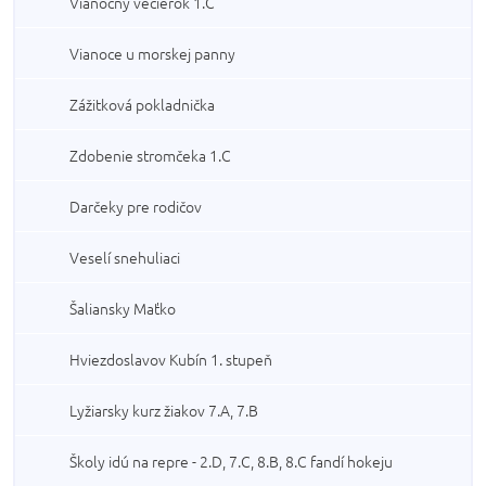
Vianočný večierok 1.C
Vianoce u morskej panny
Zážitková pokladnička
Zdobenie stromčeka 1.C
Darčeky pre rodičov
Veselí snehuliaci
Šaliansky Maťko
Hviezdoslavov Kubín 1. stupeň
Lyžiarsky kurz žiakov 7.A, 7.B
Školy idú na repre - 2.D, 7.C, 8.B, 8.C fandí hokeju