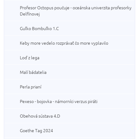
Profesor Octopus poučuje - oceánska univerzita profesorky
Delfínovej
Guľko Bombuľko 1.C
Keby more vedelo rozprávať čo more vyplavilo
Loď z lega
Malí bádatelia
Perla prianí
Pexeso - bojovka - námorníci verzus piráti
Obehová sústava 4.D
Goethe Tag 2024