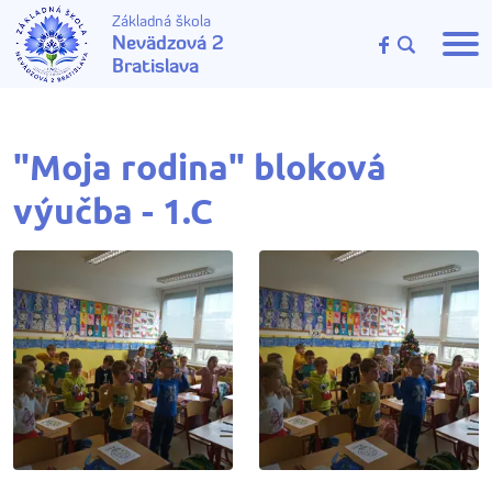
Základná škola
Nevädzová 2
Bratislava
"Moja rodina" bloková
výučba - 1.C