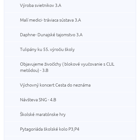
Výroba svietnikov 3.A
Malí medici- tráviaca sústava 3.A
Daphne- Dunajské tajomstvo 3.A
Tulipány ku 55. výročiu školy
Objavujeme živočíchy ( blokové vyučovanie s CLIL
metódou) - 3.B
Výchovný koncert Cesta do neznáma
Návšteva SNG - 4.B
Školské maratónske hry
Pytagoriáda školské kolo P3,P4