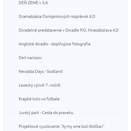
DEŇ ZEME v 3.A
Dramatizácia Osmijankových rozprávok 4.D
Divadelné predstavenie v Divadle P.O. Hviezdoslava 4.D
Anglické divadlo - doplňujúce fotografie
Deň narcisov
Nevädza Days - Scotland
Lezecký výcvik 7. ročník
Krajské kolo vo futbale
Jurský park - Cesta do praveku
Projektové vyučovanie: "Aj my sme boli škôlkari"