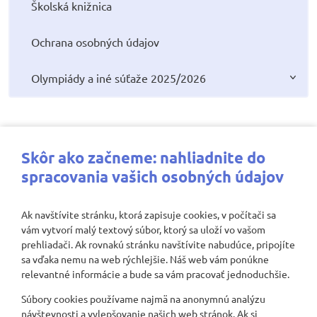
Školská knižnica
Ochrana osobných údajov
Olympiády a iné súťaže 2025/2026
Najbližšie aktivity
Skôr ako začneme: nahliadnite do
spracovania vašich osobných údajov
Ak navštívite stránku, ktorá zapisuje cookies, v počítači sa
vám vytvorí malý textový súbor, ktorý sa uloží vo vašom
Nenašli sa žiadne záznamy
prehliadači. Ak rovnakú stránku navštívite nabudúce, pripojíte
sa vďaka nemu na web rýchlejšie. Náš web vám ponúkne
relevantné informácie a bude sa vám pracovať jednoduchšie.
Súbory cookies používame najmä na anonymnú analýzu
Zobraziť viac
návštevnosti a vylepšovanie našich web stránok. Ak si