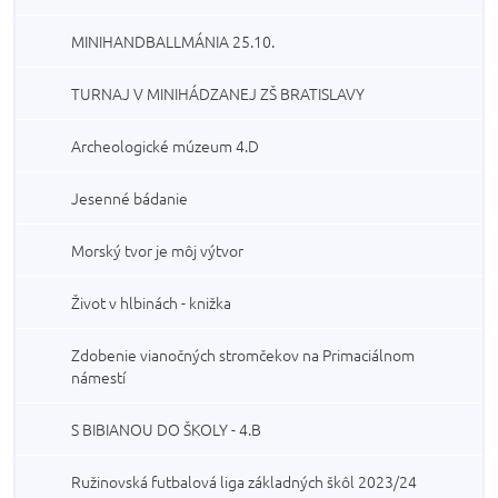
MINIHANDBALLMÁNIA 25.10.
TURNAJ V MINIHÁDZANEJ ZŠ BRATISLAVY
Archeologické múzeum 4.D
Jesenné bádanie
Morský tvor je môj výtvor
Život v hlbinách - knižka
Zdobenie vianočných stromčekov na Primaciálnom
námestí
S BIBIANOU DO ŠKOLY - 4.B
Ružinovská futbalová liga základných škôl 2023/24