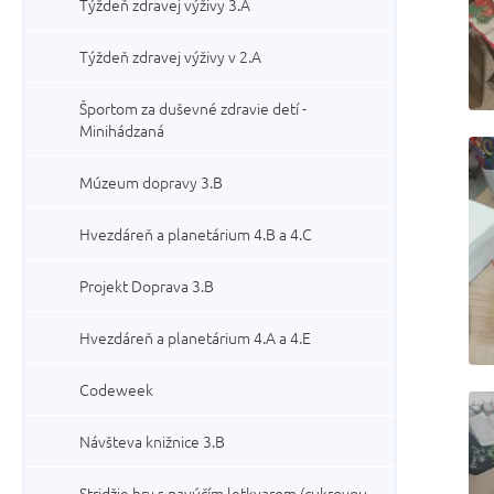
Týždeň zdravej výživy 3.A
Týždeň zdravej výživy v 2.A
Športom za duševné zdravie detí -
Minihádzaná
Múzeum dopravy 3.B
Hvezdáreň a planetárium 4.B a 4.C
Projekt Doprava 3.B
Hvezdáreň a planetárium 4.A a 4.E
Codeweek
Návšteva knižnice 3.B
Stridžie hry s pavúčím letkvarom (cukrovou