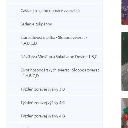
Gaštanko a jeho domáce zvieratká
Sadenie tulipánov
Starostlivosť o psíka - Sloboda zvierat -
1.A,B,C,D
Návšteva MiniZoo a Sokoliarne Devín - 1.B,C
Život hospodárskych zvierat - Sloboda zvierat
- 1.A,B,C,D
Týždeň zdravej výživy 3.B
Týždeň zdravej výživy 4.C
Týždeň zdravej výživy 4.B