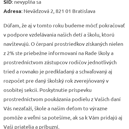
SID
: nevypĺňa sa
Adresa
: Nevädzová 2, 821 01 Bratislava
Dúfam, že aj v tomto roku budeme môcť pokračovať
v podpore vzdelávania našich detí a školu, ktorú
navštevujú. O čerpaní prostriedkov získaných nielen
z 2% ste priebežne informovaní na Rade školy a
prostredníctvom zástupcov rodičov jednotlivých
tried a rovnako je predkladaný a schvaľovaný aj
rozpočet pre daný školský rok zverejňovaný v
osobitej sekcii. Poskytnutie príspevku
prostredníctvom poukázania podielu z Vašich daní
Vás nezaťaží, škole a našim deťom to výrazne
pomôže a veľmi sa potešíme, ak sa k Vám pridajú aj
Vaši priatelia a príbuzní.