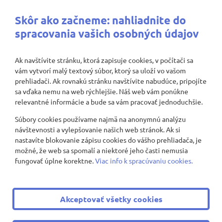
Najbližšie aktivity
Skôr ako začneme: nahliadnite do
spracovania vašich osobných údajov
Ak navštívite stránku, ktorá zapisuje cookies, v počítači sa
vám vytvorí malý textový súbor, ktorý sa uloží vo vašom
Nenašli sa žiadne záznamy
prehliadači. Ak rovnakú stránku navštívite nabudúce, pripojíte
sa vďaka nemu na web rýchlejšie. Náš web vám ponúkne
relevantné informácie a bude sa vám pracovať jednoduchšie.
Súbory cookies používame najmä na anonymnú analýzu
Zobraziť viac
návštevnosti a vylepšovanie našich web stránok. Ak si
nastavíte blokovanie zápisu cookies do vášho prehliadača, je
možné, že web sa spomalí a niektoré jeho časti nemusia
fungovať úplne korektne.
Viac info k spracúvaniu cookies.
© 2008 - 2026 ZŠ Nevädzová 2
|
Všetky práva vyhradené
Akceptovať všetky cookies
|
Ochrana osobných údajov
|
Cookies nastavenie