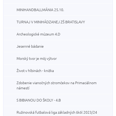
MINIHANDBALLMÁNIA 25.10.
TURNAJ V MINIHÁDZANEJ ZŠ BRATISLAVY
Archeologické múzeum 4.D
Jesenné bádanie
Morský tvor je môj výtvor
Život v hlbinách - knižka
Zdobenie vianočných stromčekov na Primaciálnom
námestí
S BIBIANOU DO ŠKOLY - 4.B
Ružinovská futbalová liga základných škôl 2023/24