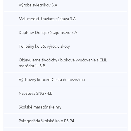
Výroba svietnikov 3.A
Malí medici- tráviaca sústava 3.A
Daphne- Dunajské tajomstvo 3.A
Tulipány ku 55. výročiu školy
Objavujeme živočíchy ( blokové vyučovanie s CLIL
metódou) - 3.B
Výchovný koncert Cesta do neznáma
Návšteva SNG - 4.B
Školské maratónske hry
Pytagoriáda školské kolo P3,P4