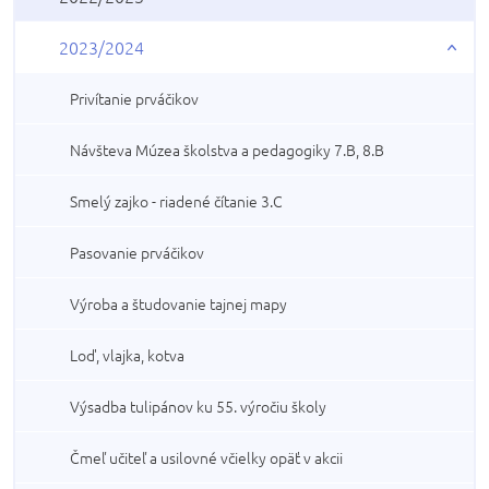
2023/2024
Privítanie prváčikov
Návšteva Múzea školstva a pedagogiky 7.B, 8.B
Smelý zajko - riadené čítanie 3.C
Pasovanie prváčikov
Výroba a študovanie tajnej mapy
Loď, vlajka, kotva
Výsadba tulipánov ku 55. výročiu školy
Čmeľ učiteľ a usilovné včielky opäť v akcii