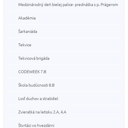
Medzinárodný deň bielej palice- prednáška s p. Prágerom
Akadémia
Šarkaniáda
Tekvice
Tekvicová brigáda
CODEWEEK 7.B
Škola budúcnosti 8.B
Loď duchov a strašidiel
Zvieratká na letisku 2.A, 4.A
Štvrtáci vo hvezdárni