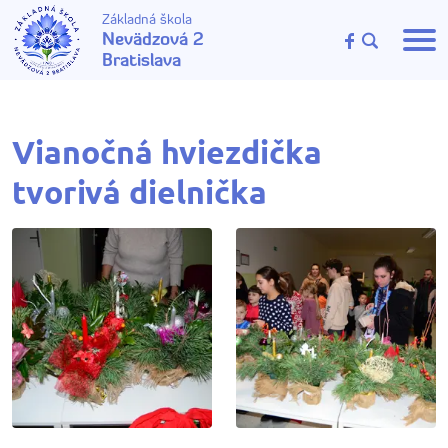
Základná škola
Nevädzová 2
Bratislava
Vianočná hviezdička
tvorivá dielnička