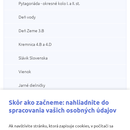
Pytagoriáda - okresné kolo I. a II. st.
Deň vody
Deň Zeme 3.B
Kremnica 4.B a 4.D
Slávik Slovenska
Vienok
Jarné dielničky
Keby more vedelo rozprávať čo more vyplavilo
Skôr ako začneme: nahliadnite do
spracovania vašich osobných údajov
Lexikón rozprávkových vodných bytostí
Ak navštívite stránku, ktorá zapisuje cookies, v počítači sa
MDŽ záložky