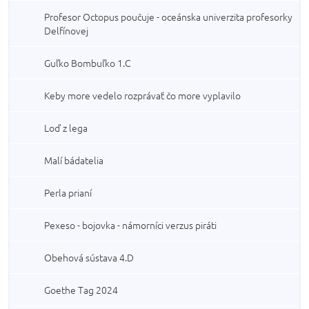
Profesor Octopus poučuje - oceánska univerzita profesorky
Delfínovej
Guľko Bombuľko 1.C
Keby more vedelo rozprávať čo more vyplavilo
Loď z lega
Malí bádatelia
Perla prianí
Pexeso - bojovka - námorníci verzus piráti
Obehová sústava 4.D
Goethe Tag 2024