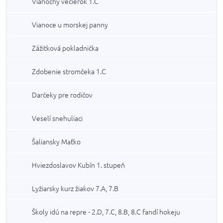
Vianočný večierok 1.C
Vianoce u morskej panny
Zážitková pokladnička
Zdobenie stromčeka 1.C
Darčeky pre rodičov
Veselí snehuliaci
Šaliansky Maťko
Hviezdoslavov Kubín 1. stupeň
Lyžiarsky kurz žiakov 7.A, 7.B
Školy idú na repre - 2.D, 7.C, 8.B, 8.C fandí hokeju