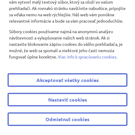
vám vytvorí malý textový súbor, ktorý sa uloží vo vašom
prehliadači. Ak rovnakú stránku navštívite nabudúce, pripojíte
Motýlia farma
sa vďaka nemu na web rýchlejšie. Náš web vám ponúkne
relevantné informácie a bude sa vám pracovať jednoduchšie.
Slávkov
Súbory cookies používame najmä na anonymnú analýzu
návštevnosti a vylepšovanie našich web stránok. Ak si
Spriadanie ľanu
nastavíte blokovanie zápisu cookies do vášho prehliadača, je
možné, že web sa spomalí a niektoré jeho časti nemusia
Vítanie jari - výzdoba
fungovať úplne korektne.
Viac info k spracúvaniu cookies.
Život na lodi či life on a boat
Akceptovať všetky cookies
Nevadza Days 2024 - anglické divadlo
Nevadza Days 2024 - Anglické divadlo - predstavenie
Nastaviť cookies
Ružinovský idol 2024
Odmietnuť cookies
Deň Zeme v SHMÚ 4.D