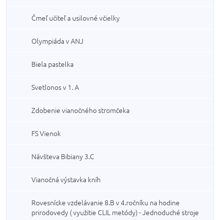
Čmeľ učiteľ a usilovné včielky
Olympiáda v ANJ
Biela pastelka
Svetlonos v 1. A
Zdobenie vianočného stromčeka
FS Vienok
Návšteva Bibiany 3.C
Vianočná výstavka kníh
Rovesnícke vzdelávanie 8.B v 4.ročníku na hodine
prirodovedy ( využitie CLIL metódy) - Jednoduché stroje