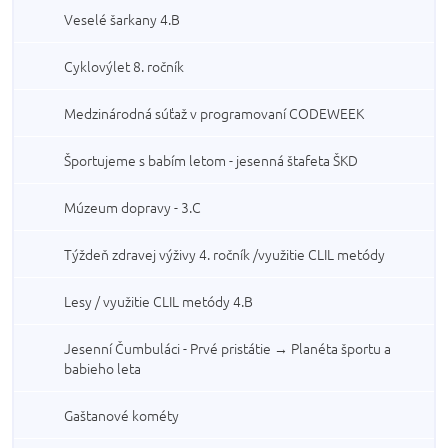
Veselé šarkany 4.B
Cyklovýlet 8. ročník
Medzinárodná súťaž v programovaní CODEWEEK
Športujeme s babím letom - jesenná štafeta ŠKD
Múzeum dopravy - 3.C
Týždeň zdravej výživy 4. ročník /využitie CLIL metódy
Lesy / využitie CLIL metódy 4.B
Jesenní Čumbuláci - Prvé pristátie → Planéta športu a
babieho leta
Gaštanové kométy