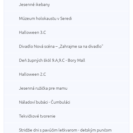
Jesenné ikebany
Múzeum holokaustu v Seredi
Halloween 3.C
Divadlo Nová scéna – „Zahrajme sa na divadlo“
Deň župných škôl 9.A,9.C - Bory Mall
Halloween 2.C
Jesenná ružička pre mamu
Náladoví bubáci - Čumbuláci
Tekvičkové tvorenie
Stridžie dni s pavúčim letkvarom - detským punčom