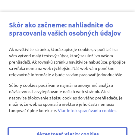
Najbližšie aktivity
Skôr ako začneme: nahliadnite do
spracovania vašich osobných údajov
Ak navštívite stránku, ktorá zapisuje cookies, v počítači sa
vám vytvorí malý textový súbor, ktorý sa uloží vo vašom
Nenašli sa žiadne záznamy
prehliadači. Ak rovnakú stránku navštívite nabudúce, pripojíte
sa vďaka nemu na web rýchlejšie. Náš web vám ponúkne
relevantné informácie a bude sa vám pracovať jednoduchšie.
Súbory cookies používame najmä na anonymnú analýzu
Zobraziť viac
návštevnosti a vylepšovanie našich web stránok. Ak si
nastavíte blokovanie zápisu cookies do vášho prehliadača, je
možné, že web sa spomalí a niektoré jeho časti nemusia
fungovať úplne korektne.
Viac info k spracúvaniu cookies.
© 2008 - 2026 ZŠ Nevädzová 2
|
Všetky práva vyhradené
Akceptovať všetky cookies