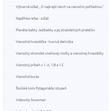
Výtvarná súťaž „ O najkrajší návrh na vianočnú pohľadnicu“
Najdlhšia reťaz - súťaž
Planéta babky Ježibabky a jej strašidelných priateľov
Vianočná hviezdička - tvorivá dielnička
Vianočný stromček snehovej vločky a vianočnej hviezdičky
Vianočný príbeh v 1. A, 1.B a 1.C
Vianočná burza
Školské kolo Pytagoriáda I.stupeň
Videoclip Snowman