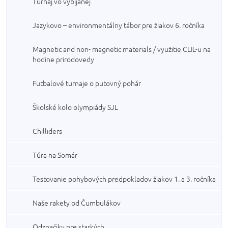
Turnaj vo vybíjanej
Jazykovo – environmentálny tábor pre žiakov 6. ročníka
Magnetic and non- magnetic materials / využitie CLIL-u na
hodine prirodovedy
Futbalové turnaje o putovný pohár
Školské kolo olympiády SJL
Chilliders
Túra na Somár
Testovanie pohybových predpokladov žiakov 1. a 3. ročníka
Naše rakety od Čumbulákov
Odznačiky pre starkých