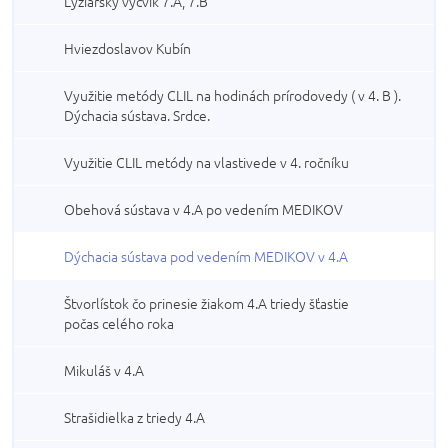
Lyžiarsky výcvik 7.A, 7.B
Hviezdoslavov Kubín
Využitie metódy CLIL na hodinách prírodovedy ( v 4. B ).
Dýchacia sústava. Srdce.
Využitie CLIL metódy na vlastivede v 4. ročníku
Obehová sústava v 4.A po vedením MEDIKOV
Dýchacia sústava pod vedením MEDIKOV v 4.A
Štvorlístok čo prinesie žiakom 4.A triedy šťastie
počas celého roka
Mikuláš v 4.A
Strašidielka z triedy 4.A