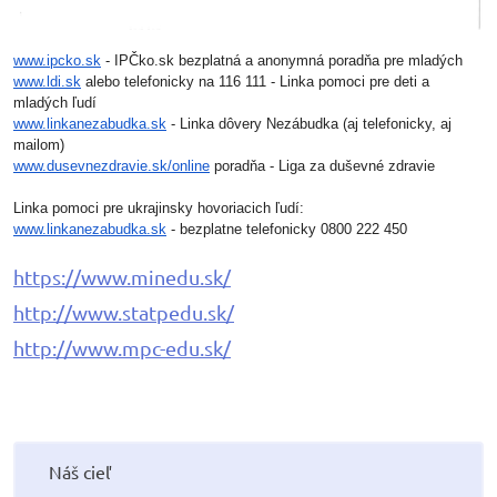
www.ipcko.sk
- IPČko.sk bezplatná a anonymná poradňa pre mladých
www.ldi.sk
alebo telefonicky na 116 111 - Linka pomoci pre deti a
mladých ľudí
www.linkanezabudka.sk
- Linka dôvery Nezábudka (aj telefonicky, aj
mailom)
www.dusevnezdravie.sk/online
poradňa - Liga za duševné zdravie
Linka pomoci pre ukrajinsky hovoriacich ľudí:
www.linkanezabudka.sk
- bezplatne telefonicky 0800 222 450
https://www.minedu.sk/
http://www.statpedu.sk/
http://www.mpc-edu.sk/
Náš cieľ