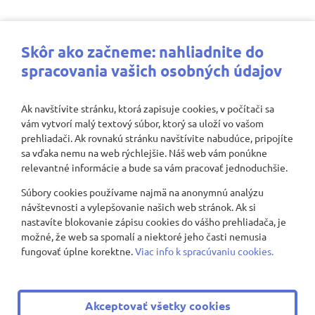
Najbližšie aktivity
Skôr ako začneme: nahliadnite do
spracovania vašich osobných údajov
Ak navštívite stránku, ktorá zapisuje cookies, v počítači sa
vám vytvorí malý textový súbor, ktorý sa uloží vo vašom
Nenašli sa žiadne záznamy
prehliadači. Ak rovnakú stránku navštívite nabudúce, pripojíte
sa vďaka nemu na web rýchlejšie. Náš web vám ponúkne
relevantné informácie a bude sa vám pracovať jednoduchšie.
Súbory cookies používame najmä na anonymnú analýzu
Zobraziť viac
návštevnosti a vylepšovanie našich web stránok. Ak si
nastavíte blokovanie zápisu cookies do vášho prehliadača, je
možné, že web sa spomalí a niektoré jeho časti nemusia
fungovať úplne korektne.
Viac info k spracúvaniu cookies.
© 2008 - 2026 ZŠ Nevädzová 2
|
Všetky práva vyhradené
Akceptovať všetky cookies