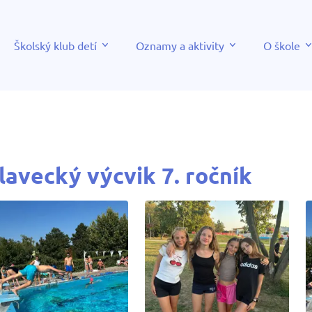
Školský klub detí
Oznamy a aktivity
O škole
lavecký výcvik 7. ročník