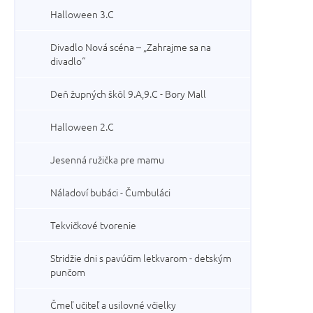
Halloween 3.C
Divadlo Nová scéna – „Zahrajme sa na
divadlo“
Deň župných škôl 9.A,9.C - Bory Mall
Halloween 2.C
Jesenná ružička pre mamu
Náladoví bubáci - Čumbuláci
Tekvičkové tvorenie
Stridžie dni s pavúčim letkvarom - detským
punčom
Čmeľ učiteľ a usilovné včielky