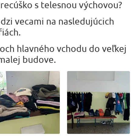
 vrecúško s telesnou výchovou?
dzi vecami na nasledujúcich
iách.
roch hlavného vchodu do veľkej
malej budove.