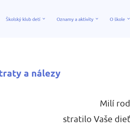
Školský klub detí
Oznamy a aktivity
O škole
traty a nálezy
Milí rod
stratilo Vaše die