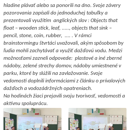
hladine plávať alebo sa ponorili na dno. Svoje závery
pozorovania zapísali do jednoduchej tabuľky a
prezentovali využitím anglických slov : Objects that
float – wooden stick, leaf, ....., objects that sink –
pencil, stone, coin, rubber, .... . V rámci
brainstormingu štvrtáci uvažovali, akým spôsobom by
ľudia mohli zachytávať a využiť dažďovú vodu. Medzi
možnosťami zazneli odpovede: plastové a iné zberné
nádoby, zelené strechy domov, nádoby umiestnené v
parku, ktoré by slúžili na zavlažovanie. Svoje
vedomosti doplnili informáciami z článku o prívalových
dažďoch a vodozádržných opatreniach.
Na hodinách žiaci prejavili svoju tvorivosť, vedomosti a
aktívnu spoluprácu.