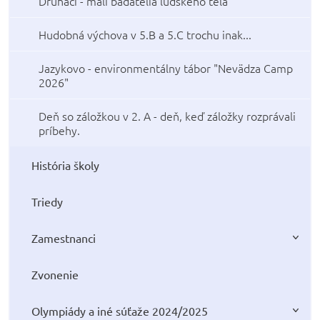
Druháci - malí bádatelia ľudského tela
Hudobná výchova v 5.B a 5.C trochu inak...
Jazykovo - environmentálny tábor "Nevädza Camp
2026"
Deň so záložkou v 2. A - deň, keď záložky rozprávali
príbehy.
História školy
Triedy
Zamestnanci
Zvonenie
Olympiády a iné súťaže 2024/2025