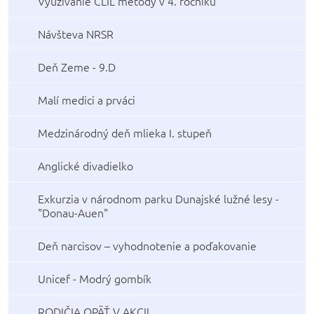
Využívanie CLIL metódy v 4. ročníku
Návšteva NRSR
Deň Zeme - 9.D
Malí medici a prváci
Medzinárodný deň mlieka I. stupeň
Anglické divadielko
Exkurzia v národnom parku Dunajské lužné lesy -
"Donau-Auen"
Deň narcisov – vyhodnotenie a poďakovanie
Unicef - Modrý gombík
RODIČIA OPÄŤ V AKCII....