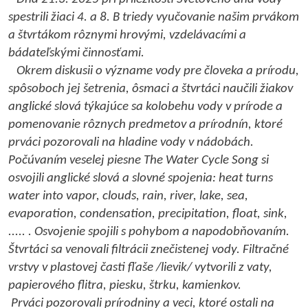
spestrili žiaci 4. a 8. B triedy vyučovanie našim prvákom
a štvrtákom rôznymi hrovými, vzdelávacími a
bádateľskými činnosťami.
Okrem diskusii o význame vody pre človeka a prírodu,
spôsoboch jej šetrenia, ôsmaci a štvrtáci naučili žiakov
anglické slová týkajúce sa kolobehu vody v prírode a
pomenovanie rôznych predmetov a prírodnín, ktoré
prváci pozorovali na hladine vody v nádobách.
Počúvaním veselej piesne The Water Cycle Song si
osvojili anglické slová a slovné spojenia: heat turns
water into vapor, clouds, rain, river, lake, sea,
evaporation, condensation, precipitation, float, sink,
..... . Osvojenie spojili s pohybom a napodobňovaním.
Štvrtáci sa venovali filtrácii znečistenej vody. Filtračné
vrstvy v plastovej časti fľaše /lievik/ vytvorili z vaty,
papierového flitra, piesku, štrku, kamienkov.
Prváci pozorovali prírodniny a veci, ktoré ostali na