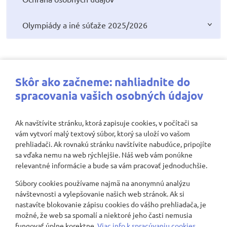
Olympiády a iné súťaže 2025/2026
Najbližšie aktivity
Skôr ako začneme: nahliadnite do
spracovania vašich osobných údajov
Ak navštívite stránku, ktorá zapisuje cookies, v počítači sa
vám vytvorí malý textový súbor, ktorý sa uloží vo vašom
Nenašli sa žiadne záznamy
prehliadači. Ak rovnakú stránku navštívite nabudúce, pripojíte
sa vďaka nemu na web rýchlejšie. Náš web vám ponúkne
relevantné informácie a bude sa vám pracovať jednoduchšie.
Súbory cookies používame najmä na anonymnú analýzu
Zobraziť viac
návštevnosti a vylepšovanie našich web stránok. Ak si
nastavíte blokovanie zápisu cookies do vášho prehliadača, je
možné, že web sa spomalí a niektoré jeho časti nemusia
fungovať úplne korektne.
Viac info k spracúvaniu cookies.