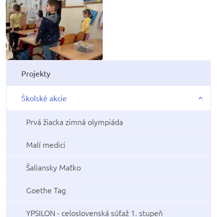
Projekty
Školské akcie
Prvá žiacka zimná olympiáda
Malí medici
Šaliansky Maťko
Goethe Tag
YPSILON - celoslovenská súťaž 1. stupeň