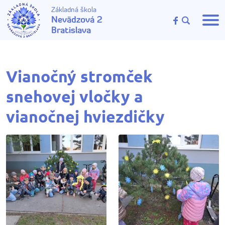
Základná škola
Nevädzová 2
Bratislava
Vianočný stromček
snehovej vločky a
vianočnej hviezdičky