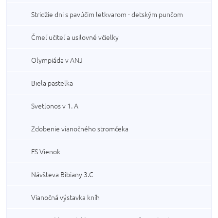
Stridžie dni s pavúčim letkvarom - detským punčom
Čmeľ učiteľ a usilovné včielky
Olympiáda v ANJ
Biela pastelka
Svetlonos v 1. A
Zdobenie vianočného stromčeka
FS Vienok
Návšteva Bibiany 3.C
Vianočná výstavka kníh