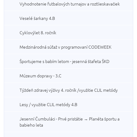
Vyhodnotenie futbalových turnajov a roztlieskavačiek
Veselé šarkany 4.B
Cyklovýlet 8. ročník
Medzinárodná súťaž v programovaní CODEWEEK
Športujeme s babím letom - jesenná štafeta ŠKD
Múzeum dopravy - 3.C
Týždeň zdravej výživy 4. ročník /využitie CLIL metódy
Lesy / využitie CLIL metódy 4.B
Jesenní Čumbuláci - Prvé pristátie → Planéta športu a
babieho leta