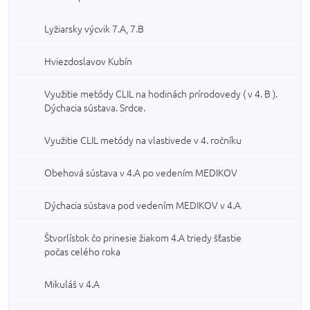
Lyžiarsky výcvik 7.A, 7.B
Hviezdoslavov Kubín
Využitie metódy CLIL na hodinách prírodovedy ( v 4. B ).
Dýchacia sústava. Srdce.
Využitie CLIL metódy na vlastivede v 4. ročníku
Obehová sústava v 4.A po vedením MEDIKOV
Dýchacia sústava pod vedením MEDIKOV v 4.A
Štvorlístok čo prinesie žiakom 4.A triedy šťastie
počas celého roka
Mikuláš v 4.A