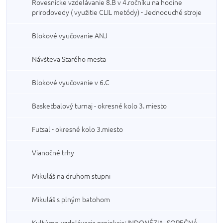
Rovesnícke vzdelávanie 8.B v 4.ročníku na hodine
prirodovedy ( využitie CLIL metódy) - Jednoduché stroje
Blokové vyučovanie ANJ
Návšteva Starého mesta
Blokové vyučovanie v 6.C
Basketbalový turnaj - okresné kolo 3. miesto
Futsal - okresné kolo 3.miesto
Vianočné trhy
Mikuláš na druhom stupni
Mikuláš s plným batohom
Kultúrno-vzdelávacia projekcia: INDONÉZIA -SOPEČNÁ