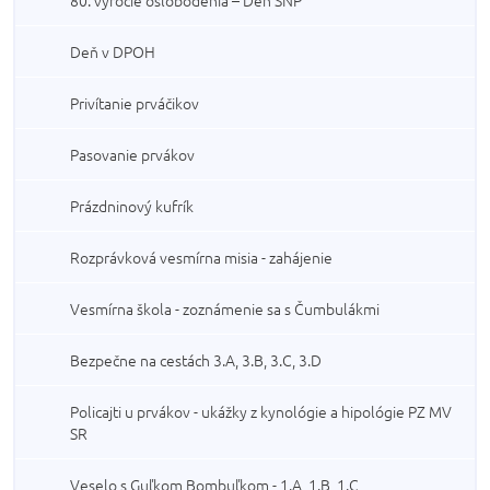
80. výročie oslobodenia – Deň SNP
Deň v DPOH
Privítanie prváčikov
Pasovanie prvákov
Prázdninový kufrík
Rozprávková vesmírna misia - zahájenie
Vesmírna škola - zoznámenie sa s Čumbulákmi
Bezpečne na cestách 3.A, 3.B, 3.C, 3.D
Policajti u prvákov - ukážky z kynológie a hipológie PZ MV
SR
Veselo s Guľkom Bombuľkom - 1.A, 1.B, 1.C