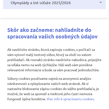
Olympiády a iné súťaže 2025/2026
Najbližšie aktivity
Skôr ako začneme: nahliadnite do
spracovania vašich osobných údajov
Ak navštívite stránku, ktorá zapisuje cookies, v počítači sa
vám vytvorí malý textový súbor, ktorý sa uloží vo vašom
Nenašli sa žiadne záznamy
prehliadači. Ak rovnakú stránku navštívite nabudúce, pripojíte
sa vďaka nemu na web rýchlejšie. Náš web vám ponúkne
relevantné informácie a bude sa vám pracovať jednoduchšie.
Súbory cookies používame najmä na anonymnú analýzu
Zobraziť viac
návštevnosti a vylepšovanie našich web stránok. Ak si
nastavíte blokovanie zápisu cookies do vášho prehliadača, je
možné, že web sa spomalí a niektoré jeho časti nemusia
fungovať úplne korektne.
Viac info k spracúvaniu cookies.