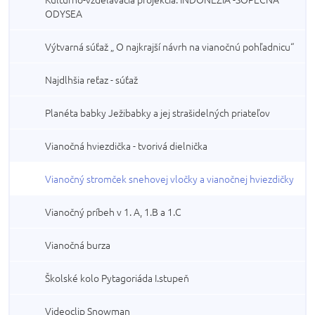
ODYSEA
Výtvarná súťaž „ O najkrajší návrh na vianočnú pohľadnicu“
Najdlhšia reťaz - súťaž
Planéta babky Ježibabky a jej strašidelných priateľov
Vianočná hviezdička - tvorivá dielnička
Vianočný stromček snehovej vločky a vianočnej hviezdičky
Vianočný príbeh v 1. A, 1.B a 1.C
Vianočná burza
Školské kolo Pytagoriáda I.stupeň
Videoclip Snowman