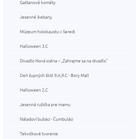
Gaštanové kométy
Jesenné ikebany
Múzeum holokaustu v Seredi
Halloween 3.C
Divadlo Nová scéna – „Zahrajme sa na divadlo“
Deň župných škôl 9.A,9.C - Bory Mall
Halloween 2.C
Jesenná ružička pre mamu
Náladoví bubáci - Čumbuláci
Tekvičkové tvorenie