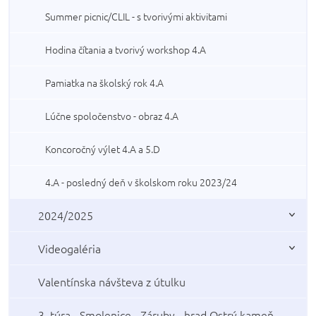
Summer picnic/CLIL - s tvorivými aktivitami
Hodina čítania a tvorivý workshop 4.A
Pamiatka na školský rok 4.A
Lúčne spoločenstvo - obraz 4.A
Koncoročný výlet 4.A a 5.D
4.A - posledný deň v školskom roku 2023/24
2024/2025
Videogaléria
Valentínska návšteva z útulku
3. túra - Smolenice - Záruby - hrad Ostrý kameň