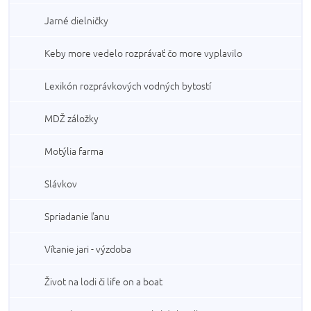
Jarné dielničky
Keby more vedelo rozprávať čo more vyplavilo
Lexikón rozprávkových vodných bytostí
MDŽ záložky
Motýlia farma
Slávkov
Spriadanie ľanu
Vítanie jari - výzdoba
Život na lodi či life on a boat