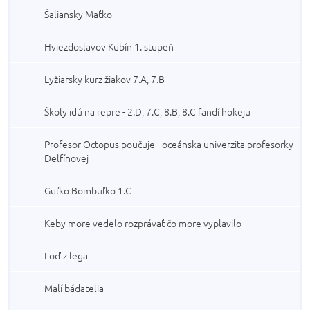
Šaliansky Maťko
Hviezdoslavov Kubín 1. stupeň
Lyžiarsky kurz žiakov 7.A, 7.B
Školy idú na repre - 2.D, 7.C, 8.B, 8.C fandí hokeju
Profesor Octopus poučuje - oceánska univerzita profesorky
Delfínovej
Guľko Bombuľko 1.C
Keby more vedelo rozprávať čo more vyplavilo
Loď z lega
Malí bádatelia