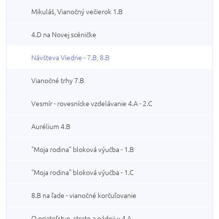
Mikuláš, Vianočný večierok 1.B
4.D na Novej scéničke
Návšteva Viedne - 7.B, 8.B
Vianočné trhy 7.B
Vesmír - rovesnícke vzdelávanie 4.A - 2.C
Aurélium 4.B
"Moja rodina" bloková výučba - 1.B
"Moja rodina" bloková výučba - 1.C
8.B na ľade - vianočné korčuľovanie
O priateľstve, strate a nádeji v 4.A