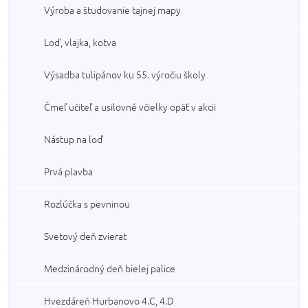
Výroba a študovanie tajnej mapy
Loď, vlajka, kotva
Výsadba tulipánov ku 55. výročiu školy
Čmeľ učiteľ a usilovné včielky opäť v akcii
Nástup na loď
Prvá plavba
Rozlúčka s pevninou
Svetový deň zvierat
Medzinárodný deň bielej palice
Hvezdáreň Hurbanovo 4.C, 4.D