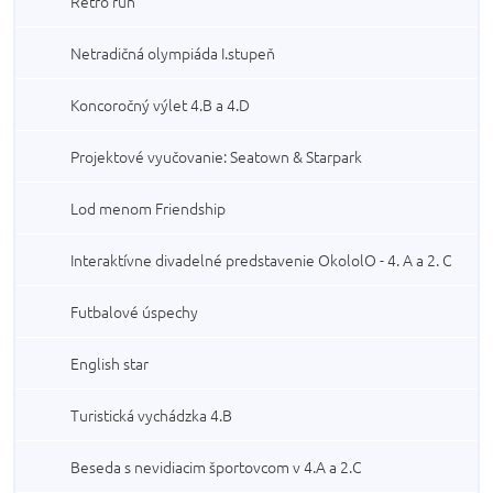
Retro run
Netradičná olympiáda I.stupeň
Koncoročný výlet 4.B a 4.D
Projektové vyučovanie: Seatown & Starpark
Lod menom Friendship
Interaktívne divadelné predstavenie OkololO - 4. A a 2. C
Futbalové úspechy
English star
Turistická vychádzka 4.B
Beseda s nevidiacim športovcom v 4.A a 2.C