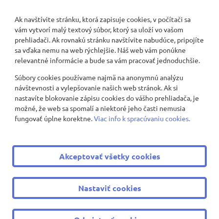
Ak navštívite stránku, ktorá zapisuje cookies, v počítači sa
vám vytvorí malý textový súbor, ktorý sa uloží vo vašom
Nenašli sa žiadne záznamy
prehliadači. Ak rovnakú stránku navštívite nabudúce, pripojíte
sa vďaka nemu na web rýchlejšie. Náš web vám ponúkne
relevantné informácie a bude sa vám pracovať jednoduchšie.
Súbory cookies používame najmä na anonymnú analýzu
Zobraziť viac
návštevnosti a vylepšovanie našich web stránok. Ak si
nastavíte blokovanie zápisu cookies do vášho prehliadača, je
možné, že web sa spomalí a niektoré jeho časti nemusia
fungovať úplne korektne.
Viac info k spracúvaniu cookies.
© 2008 - 2026 ZŠ Nevädzová 2
|
Všetky práva vyhradené
Akceptovať všetky cookies
|
Ochrana osobných údajov
|
Cookies nastavenie
Tvorba web stránok
a
redakčný systém
od
AlejTech, spol. s
Nastaviť cookies
r.o.