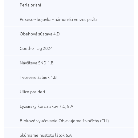
Perla prianí
Pexeso - bojovka - námorníci verzus piráti
Obehová sústava 4.D
Goethe Tag 2024
Návšteva SND 1.B
Tvorenie žabiek 1.B
Ulice pre deti
Lyžiarsky kurz žiakov 7.C, 8.A
Blokové vyučovanie Objavujeme živočíchy (Clil)
Skúmame hustotu látok 6.A