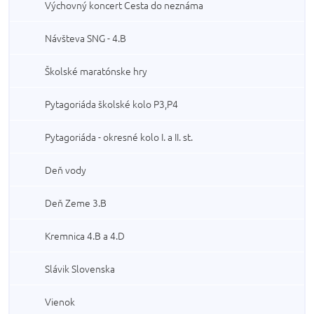
Výchovný koncert Cesta do neznáma
Návšteva SNG - 4.B
Školské maratónske hry
Pytagoriáda školské kolo P3,P4
Pytagoriáda - okresné kolo I. a II. st.
Deň vody
Deň Zeme 3.B
Kremnica 4.B a 4.D
Slávik Slovenska
Vienok