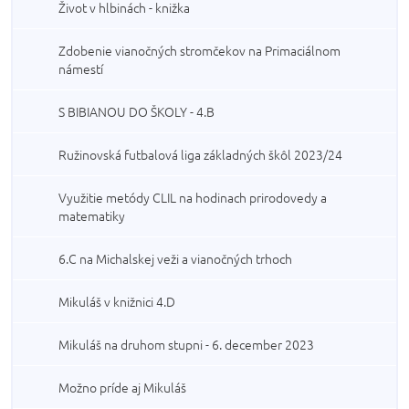
Život v hlbinách - knižka
Zdobenie vianočných stromčekov na Primaciálnom
námestí
S BIBIANOU DO ŠKOLY - 4.B
Ružinovská futbalová liga základných škôl 2023/24
Využitie metódy CLIL na hodinach prirodovedy a
matematiky
6.C na Michalskej veži a vianočných trhoch
Mikuláš v knižnici 4.D
Mikuláš na druhom stupni - 6. december 2023
Možno príde aj Mikuláš