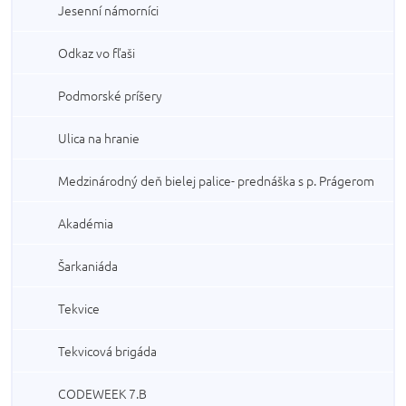
Jesenní námorníci
Odkaz vo fľaši
Podmorské príšery
Ulica na hranie
Medzinárodný deň bielej palice- prednáška s p. Prágerom
Akadémia
Šarkaniáda
Tekvice
Tekvicová brigáda
CODEWEEK 7.B