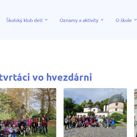
Školský klub detí
Oznamy a aktivity
O škole
tvrtáci vo hvezdárni