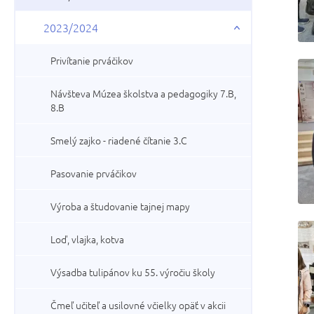
2023/2024
Privítanie prváčikov
Návšteva Múzea školstva a pedagogiky 7.B,
8.B
Smelý zajko - riadené čítanie 3.C
Pasovanie prváčikov
Výroba a študovanie tajnej mapy
Loď, vlajka, kotva
Výsadba tulipánov ku 55. výročiu školy
Čmeľ učiteľ a usilovné včielky opäť v akcii