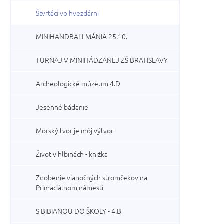
Štvrtáci vo hvezdárni
MINIHANDBALLMÁNIA 25.10.
TURNAJ V MINIHÁDZANEJ ZŠ BRATISLAVY
Archeologické múzeum 4.D
Jesenné bádanie
Morský tvor je môj výtvor
Život v hlbinách - knižka
Zdobenie vianočných stromčekov na
Primaciálnom námestí
S BIBIANOU DO ŠKOLY - 4.B