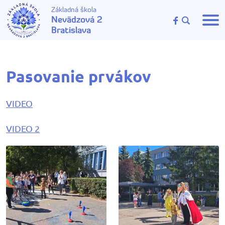
Základná škola
Nevädzová 2
Bratislava
Pasovanie prvákov
VIDEO
VIDEO 2