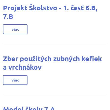
Projekt Školstvo - 1. časť 6.B,
7.B
viac
Zber použitých zubných kefiek
a vrchnákov
viac
Model školy 7.A