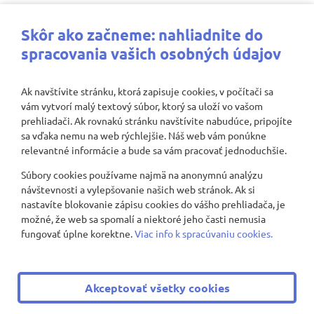
Najbližšie aktivity
Skôr ako začneme: nahliadnite do
spracovania vašich osobných údajov
Ak navštívite stránku, ktorá zapisuje cookies, v počítači sa
vám vytvorí malý textový súbor, ktorý sa uloží vo vašom
Nenašli sa žiadne záznamy
prehliadači. Ak rovnakú stránku navštívite nabudúce, pripojíte
sa vďaka nemu na web rýchlejšie. Náš web vám ponúkne
relevantné informácie a bude sa vám pracovať jednoduchšie.
Súbory cookies používame najmä na anonymnú analýzu
Zobraziť viac
návštevnosti a vylepšovanie našich web stránok. Ak si
nastavíte blokovanie zápisu cookies do vášho prehliadača, je
možné, že web sa spomalí a niektoré jeho časti nemusia
fungovať úplne korektne.
Viac info k spracúvaniu cookies.
© 2008 - 2026 ZŠ Nevädzová 2
|
Všetky práva vyhradené
Akceptovať všetky cookies
|
Ochrana osobných údajov
|
Cookies nastavenie