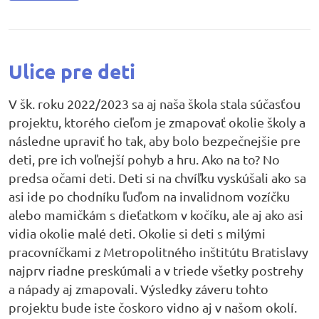
Ulice pre deti
V šk. roku 2022/2023 sa aj naša škola stala súčasťou
projektu, ktorého cieľom je zmapovať okolie školy a
následne upraviť ho tak, aby bolo bezpečnejšie pre
deti, pre ich voľnejší pohyb a hru. Ako na to? No
predsa očami deti. Deti si na chvíľku vyskúšali ako sa
asi ide po chodníku ľuďom na invalidnom vozíčku
alebo mamičkám s dieťatkom v kočíku, ale aj ako asi
vidia okolie malé deti. Okolie si deti s milými
pracovníčkami z Metropolitného inštitútu Bratislavy
najprv riadne preskúmali a v triede všetky postrehy
a nápady aj zmapovali. Výsledky záveru tohto
projektu bude iste čoskoro vidno aj v našom okolí.