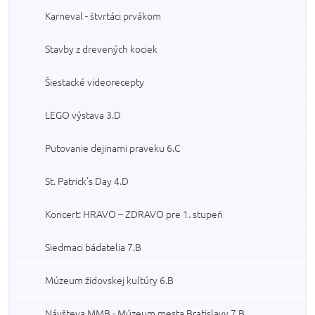
Karneval - štvrtáci prvákom
Stavby z drevených kociek
Šiestacké videorecepty
LEGO výstava 3.D
Putovanie dejinami praveku 6.C
St. Patrick's Day 4.D
Koncert: HRAVO – ZDRAVO pre 1. stupeň
Siedmaci bádatelia 7.B
Múzeum židovskej kultúry 6.B
Návšteva MMB - Múzeum mesta Bratislavy 7.B