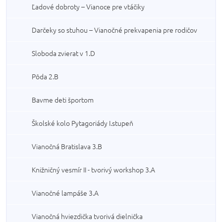
Ľadové dobroty – Vianoce pre vtáčiky
Darčeky so stuhou – Vianočné prekvapenia pre rodičov
Sloboda zvierat v 1.D
Pôda 2.B
Bavme deti športom
Školské kolo Pytagoriády I.stupeň
Vianočná Bratislava 3.B
Knižničný vesmír II - tvorivý workshop 3.A
Vianočné lampáše 3.A
Vianočná hviezdička tvorivá dielnička