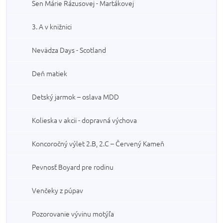
Sen Márie Rázusovej - Martákovej
3. A v knižnici
Nevädza Days - Scotland
Deň matiek
Detský jarmok – oslava MDD
Kolieska v akcii - dopravná výchova
Koncoročný výlet 2.B, 2.C – Červený Kameň
Pevnosť Boyard pre rodinu
Venčeky z púpav
Pozorovanie vývinu motýľa