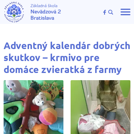
Základná škola
Nevädzová 2
Bratislava
Adventný kalendár dobrých
skutkov – krmivo pre
domáce zvieratká z farmy