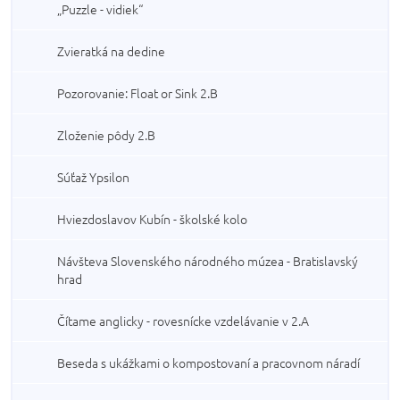
„Puzzle - vidiek“
Zvieratká na dedine
Pozorovanie: Float or Sink 2.B
Zloženie pôdy 2.B
Súťaž Ypsilon
Hviezdoslavov Kubín - školské kolo
Návšteva Slovenského národného múzea - Bratislavský
hrad
Čítame anglicky - rovesnícke vzdelávanie v 2.A
Beseda s ukážkami o kompostovaní a pracovnom náradí