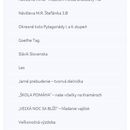
Návšteva M.R. Štefánika 3.B
Okresné kolo Pytagoriády I. a II. stupeň
Goethe Tag
Slávik Slovenska
Les
Jarné prebudenie – tvorivá dielnička
„ŠKOLA POMÁHA“ – naše včielky na Kramároch
„VEĽKÁ NOC SA BLÍŽI“ – hľadanie vajíčok
Veľkonočná výzdoba