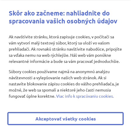
Najbližšie aktivity
Skôr ako začneme: nahliadnite do
spracovania vašich osobných údajov
Ak navštívite stránku, ktorá zapisuje cookies, v počítači sa
vám vytvorí malý textový súbor, ktorý sa uloží vo vašom
Nenašli sa žiadne záznamy
prehliadači. Ak rovnakú stránku navštívite nabudúce, pripojíte
sa vďaka nemu na web rýchlejšie. Náš web vám ponúkne
relevantné informácie a bude sa vám pracovať jednoduchšie.
Súbory cookies používame najmä na anonymnú analýzu
Zobraziť viac
návštevnosti a vylepšovanie našich web stránok. Ak si
nastavíte blokovanie zápisu cookies do vášho prehliadača, je
možné, že web sa spomalí a niektoré jeho časti nemusia
fungovať úplne korektne.
Viac info k spracúvaniu cookies.
© 2008 - 2026 ZŠ Nevädzová 2
|
Všetky práva vyhradené
Akceptovať všetky cookies
|
Ochrana osobných údajov
|
Cookies nastavenie