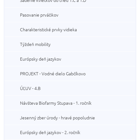
Sadenie kvietkov do tried 1.C a 1.D
Pasovanie prváčikov
Charakteristické prvky vidieka
Týždeň mobility
Európsky deň jazykov
PROJEKT - Vodné dielo Gabčíkovo
ÚĽUV - 4.B
Návšteva Biofarmy Stupava - 1. ročník
Jesenný zber úrody - hravé popoludnie
Európsky deň jazykov - 2. ročník