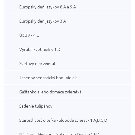
Európsky deň jazykov 8.A a 9.A
Európsky deň jazykov 3.A
ÚĽUV - 4.C
Výroba kvetiniek v 1.D
Svetový deň zvierat
Jesenný senzorický box - vidiek
Gaštanko a jeho domáce zvieratká
Sadenie tulipánov
Starostlivosť o psíka - Sloboda zvierat - 1.A,B,C,D
Návšteva MiniZoo a Sokoliarne Devín - 1.B,C