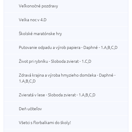
Veľkonočné pozdravy
Velka noc v 4.D
Školské maratónske hry
Putovanie odpadu a výrob papiera - Daphné - 1.A,B,C,D
Život pri rybníku - Sloboda zvierat - 1.C,D
Zdravá krajina a výroba hmyzieho domčeka - Daphné -
1.A,B,C,D
Zvieratá v lese - Sloboda zvierat - 1.A,B,C,D
Deň učiteľov
Všetci s florbalkami do školy!