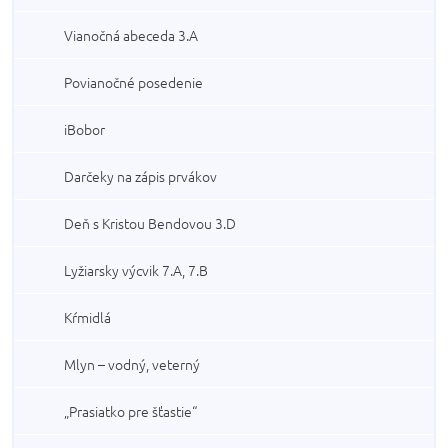
Vianočná abeceda 3.A
Povianočné posedenie
iBobor
Darčeky na zápis prvákov
Deň s Kristou Bendovou 3.D
Lyžiarsky výcvik 7.A, 7.B
Kŕmidlá
Mlyn – vodný, veterný
„Prasiatko pre šťastie“