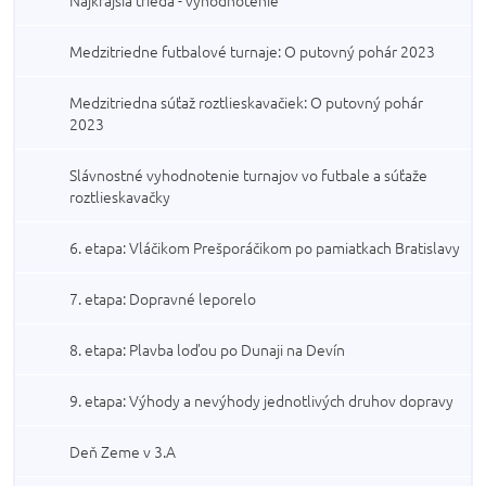
Najkrajšia trieda - vyhodnotenie
Medzitriedne futbalové turnaje: O putovný pohár 2023
Medzitriedna súťaž roztlieskavačiek: O putovný pohár
2023
Slávnostné vyhodnotenie turnajov vo futbale a súťaže
roztlieskavačky
6. etapa: Vláčikom Prešporáčikom po pamiatkach Bratislavy
7. etapa: Dopravné leporelo
8. etapa: Plavba loďou po Dunaji na Devín
9. etapa: Výhody a nevýhody jednotlivých druhov dopravy
Deň Zeme v 3.A