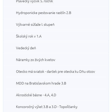
Plavecký výcvik 5. ročník
Hydroponicke pestovanie rastlín 2.B
Výtvarné súťaže I. stupeň
Školský rok v 1.A
Vedecký deň
Náramky zo živých kvetov
Otecko má sviatok - darček pre otecka ku Dňu otcov
MDD na Bratislavskom hrade 3.B
Akrostické básne - 4.A, 4.D
Koncoročný výlet 3.B a 3.D - Topoľčianky