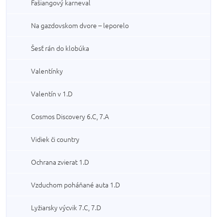
Fašiangový karneval
Na gazdovskom dvore – leporelo
Šesť rán do klobúka
Valentínky
Valentín v 1.D
Cosmos Discovery 6.C, 7.A
Vidiek či country
Ochrana zvierat 1.D
Vzduchom poháňané auta 1.D
Lyžiarsky výcvik 7.C, 7.D