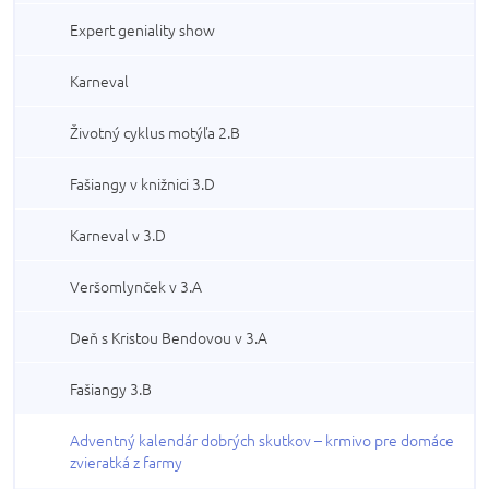
Expert geniality show
Karneval
Životný cyklus motýľa 2.B
Fašiangy v knižnici 3.D
Karneval v 3.D
Veršomlynček v 3.A
Deň s Kristou Bendovou v 3.A
Fašiangy 3.B
Adventný kalendár dobrých skutkov – krmivo pre domáce
zvieratká z farmy