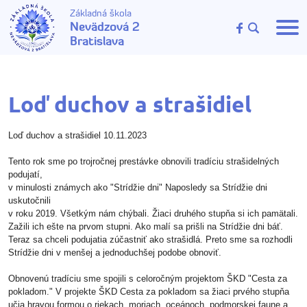
Základná škola
Nevädzová 2
Bratislava
Loď duchov a strašidiel
Loď duchov a strašidiel 10.11.2023
Tento rok sme po trojročnej prestávke obnovili tradíciu strašidelných
podujatí,
v minulosti známych ako "Strídžie dni" Naposledy sa Strídžie dni
uskutočnili
v roku 2019. Všetkým nám chýbali. Žiaci druhého stupňa si ich pamätali.
Zažili ich ešte na prvom stupni. Ako malí sa prišli na Strídžie dni báť.
Teraz sa chceli podujatia zúčastniť ako strašidlá. Preto sme sa rozhodli
Strídžie dni v menšej a jednoduchšej podobe obnoviť.
Obnovenú tradíciu sme spojili s celoročným projektom ŠKD "Cesta za
pokladom." V projekte ŠKD Cesta za pokladom sa žiaci prvého stupňa
učia hravou formou o riekach, moriach, oceánoch, podmorskej faune a