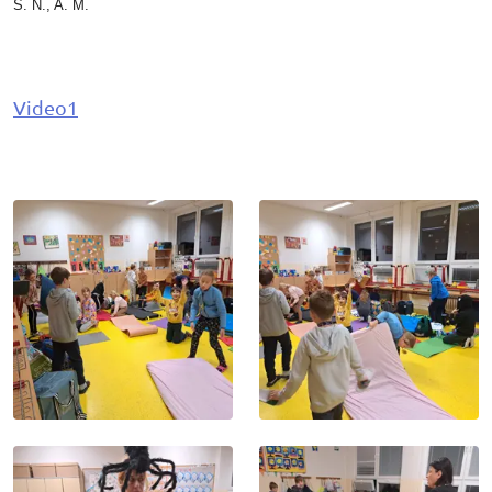
S. N., A. M.
Video1