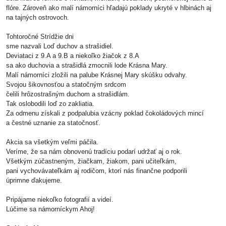
flóre. Zároveň ako malí námorníci hľadajú poklady ukryté v hlbinách aj
na tajných ostrovoch.
Tohtoročné Strídžie dni
sme nazvali Loď duchov a strašidiel.
Deviataci z 9.A a 9.B a niekoľko žiačok z 8.A
sa ako duchovia a strašidlá zmocnili lode Krásna Mary.
Malí námorníci zložili na palube Krásnej Mary skúšku odvahy.
Svojou šikovnosťou a statočným srdcom
čelili hrôzostrašným duchom a strašidlám.
Tak oslobodili loď zo zakliatia.
Za odmenu získali z podpalubia vzácny poklad čokoládových mincí
a čestné uznanie za statočnosť.
Akcia sa všetkým veľmi páčila.
Veríme, že sa nám obnovenú tradíciu podarí udržať aj o rok.
Všetkým zúčastneným, žiačkam, žiakom, pani učiteľkám,
pani vychovávateľkám aj rodičom, ktorí nás finančne podporili
úprimne ďakujeme.
Pripájame niekoľko fotografií a videí.
Lúčime sa námorníckym Ahoj!