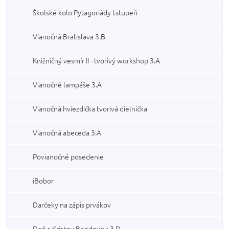
Školské kolo Pytagoriády I.stupeň
Vianočná Bratislava 3.B
Knižničný vesmír II - tvorivý workshop 3.A
Vianočné lampáše 3.A
Vianočná hviezdička tvorivá dielnička
Vianočná abeceda 3.A
Povianočné posedenie
iBobor
Darčeky na zápis prvákov
Deň s Kristou Bendovou 3.D