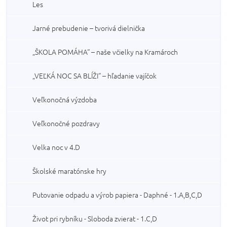
Les
Jarné prebudenie – tvorivá dielnička
„ŠKOLA POMÁHA“ – naše včielky na Kramároch
„VEĽKÁ NOC SA BLÍŽI“ – hľadanie vajíčok
Veľkonočná výzdoba
Veľkonočné pozdravy
Velka noc v 4.D
Školské maratónske hry
Putovanie odpadu a výrob papiera - Daphné - 1.A,B,C,D
Život pri rybníku - Sloboda zvierat - 1.C,D