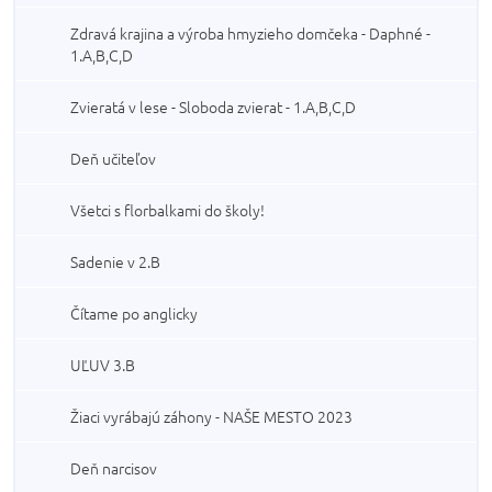
Zdravá krajina a výroba hmyzieho domčeka - Daphné -
1.A,B,C,D
Zvieratá v lese - Sloboda zvierat - 1.A,B,C,D
Deň učiteľov
Všetci s florbalkami do školy!
Sadenie v 2.B
Čítame po anglicky
UĽUV 3.B
Žiaci vyrábajú záhony - NAŠE MESTO 2023
Deň narcisov