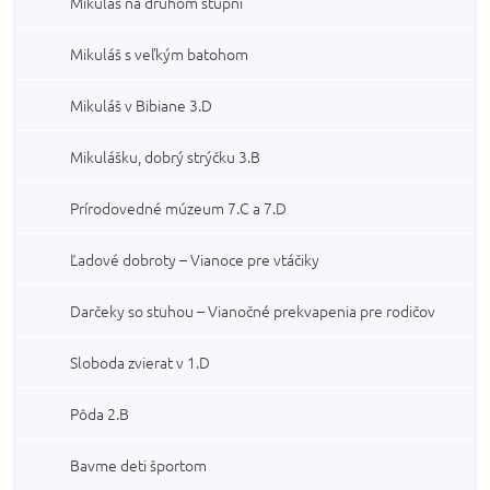
Mikuláš na druhom stupni
Mikuláš s veľkým batohom
Mikuláš v Bibiane 3.D
Mikulášku, dobrý strýčku 3.B
Prírodovedné múzeum 7.C a 7.D
Ľadové dobroty – Vianoce pre vtáčiky
Darčeky so stuhou – Vianočné prekvapenia pre rodičov
Sloboda zvierat v 1.D
Pôda 2.B
Bavme deti športom