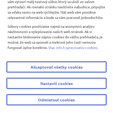
vám vytvorí malý textový súbor, ktorý sa uloží vo vašom
Sadenie stévie a paradajok
prehliadači. Ak rovnakú stránku navštívite nabudúce, pripojíte
sa vďaka nemu na web rýchlejšie. Náš web vám ponúkne
Vešanie mája
relevantné informácie a bude sa vám pracovať jednoduchšie.
Súbory cookies používame najmä na anonymnú analýzu
Výlet 2.C a 2.B - Stupava - Biofarma
návštevnosti a vylepšovanie našich web stránok. Ak si
nastavíte blokovanie zápisu cookies do vášho prehliadača, je
Projekt Slovania
možné, že web sa spomalí a niektoré jeho časti nemusia
fungovať úplne korektne.
Viac info k spracúvaniu cookies.
Ulice pre deti
Jazykovo-plavecký tábor 6. ročník
Akceptovať všetky cookies
Beseda so spisovatelkou Gabrielou Futovou 4.B, 4.C, 4.D
Nastaviť cookies
Výroba domácich pomazánok 4.D
Odmietnuť cookies
Literárno - dramatické lekcie - 269 dní dažďa 4.D
Sadíme bylinky 4.D