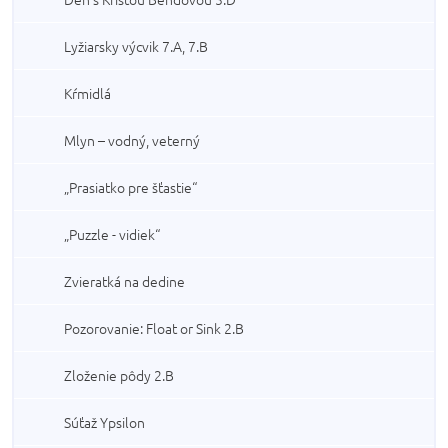
Lyžiarsky výcvik 7.A, 7.B
Kŕmidlá
Mlyn – vodný, veterný
„Prasiatko pre šťastie“
„Puzzle - vidiek“
Zvieratká na dedine
Pozorovanie: Float or Sink 2.B
Zloženie pôdy 2.B
Súťaž Ypsilon