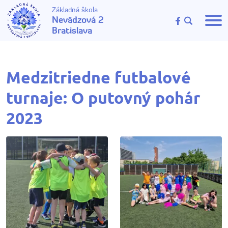
Základná škola
Nevädzová 2
Bratislava
Medzitriedne futbalové
turnaje: O putovný pohár
2023