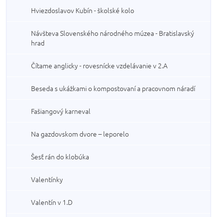
Hviezdoslavov Kubín - školské kolo
Návšteva Slovenského národného múzea - Bratislavský
hrad
Čítame anglicky - rovesnícke vzdelávanie v 2.A
Beseda s ukážkami o kompostovaní a pracovnom náradí
Fašiangový karneval
Na gazdovskom dvore – leporelo
Šesť rán do klobúka
Valentínky
Valentín v 1.D