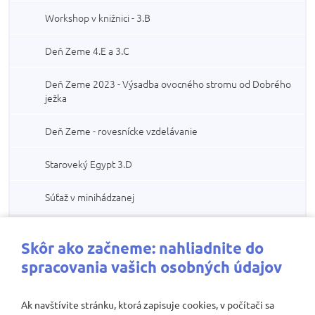
Workshop v knižnici - 3.B
Deň Zeme 4.E a 3.C
Deň Zeme 2023 - Výsadba ovocného stromu od Dobrého
ježka
Deň Zeme - rovesnícke vzdelávanie
Staroveký Egypt 3.D
Súťaž v minihádzanej
Detský majáles
Skôr ako začneme: nahliadnite do
Naša motýlia farma
spracovania vašich osobných údajov
Sadenie slnečníc a nevädzí - DEŇ ZEME
Ak navštívite stránku, ktorá zapisuje cookies, v počítači sa