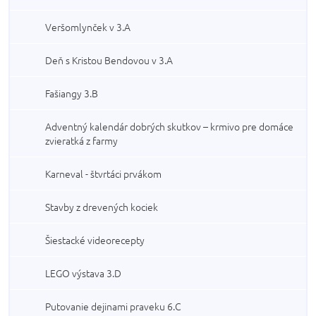
Veršomlynček v 3.A
Deň s Kristou Bendovou v 3.A
Fašiangy 3.B
Adventný kalendár dobrých skutkov – krmivo pre domáce
zvieratká z farmy
Karneval - štvrtáci prvákom
Stavby z drevených kociek
Šiestacké videorecepty
LEGO výstava 3.D
Putovanie dejinami praveku 6.C