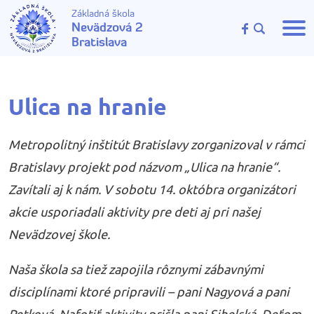
Základná škola
Nevädzová 2
Bratislava
Ulica na hranie
Metropolitný inštitút Bratislavy zorganizoval v rámci
Bratislavy projekt pod názvom „Ulica na hranie“.
Zavítali aj k nám. V sobotu 14. októbra organizátori
akcie usporiadali aktivity pre deti aj pri našej
Nevädzovej škole.
Naša škola sa tiež zapojila rôznymi zábavnými
disciplínami ktoré pripravili – pani Nagyová a pani
Petková. Nafotiť aktivity prišla pani Sihelská. Deťom