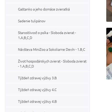
Gaštanko a jeho domáce zvieratká
Sadenie tulipánov
Starostlivosť o psíka - Sloboda zvierat -
1.A,B,C,D
Návšteva MiniZoo a Sokoliarne Devín - 1.B,C
Život hospodárskych zvierat - Sloboda zvierat
- 1.A,B,C,D
Týždeň zdravej výživy 3.B
Týždeň zdravej výživy 4.C
Týždeň zdravej výživy 4.B