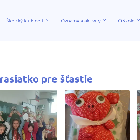
Školský klub detí
Oznamy a aktivity
O škole
rasiatko pre šťastie