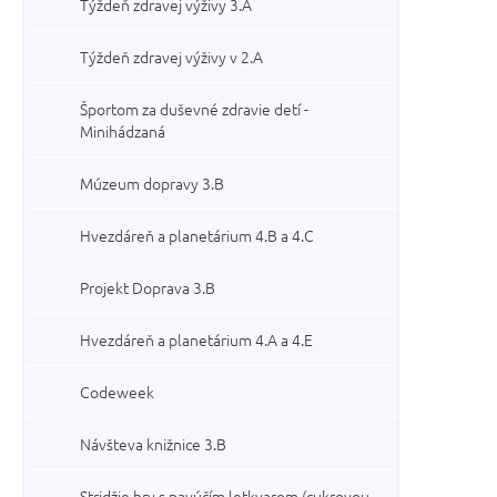
Týždeň zdravej výživy 3.A
Týždeň zdravej výživy v 2.A
Športom za duševné zdravie detí -
Minihádzaná
Múzeum dopravy 3.B
Hvezdáreň a planetárium 4.B a 4.C
Projekt Doprava 3.B
Hvezdáreň a planetárium 4.A a 4.E
Codeweek
Návšteva knižnice 3.B
Stridžie hry s pavúčím letkvarom (cukrovou