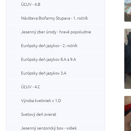
ÚĽUV - 4.B
Návšteva Biofarmy Stupava - 1. ročník
Jesenný zber úrody - hravé popoludnie
Európsky deň jazykov - 2. ročník
Európsky deň jazykov 8.A a 9.A
Európsky deň jazykov 3.A
ÚĽUV - 4.C
Výroba kvetiniek v 1.D
Svetový deň zvierat
Jesenný senzorický box - vidiek