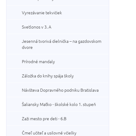
Vyrezávanie tekvičiek
Svetlonos v 3. A
Jesenná tvorivá dielnička – na gazdovskom
dvore
Prírodné mandaly
Záložka do knihy spája školy
Návšteva Dopravného podniku Bratislava
Šaliansky Maťko - školské kolo 1. stupeň
Zaži mesto pre deti - 6.B
Čmeľ učiteľ a usilovné včielky