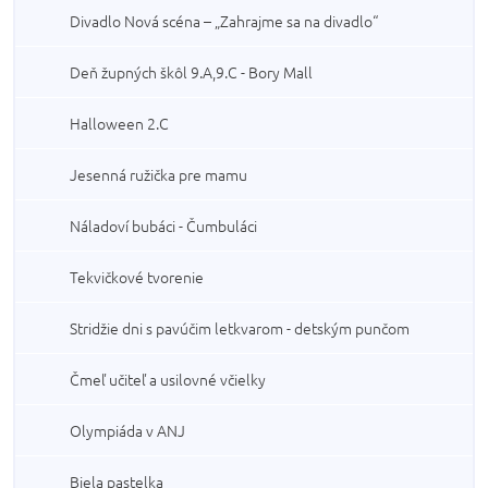
Divadlo Nová scéna – „Zahrajme sa na divadlo“
Deň župných škôl 9.A,9.C - Bory Mall
Halloween 2.C
Jesenná ružička pre mamu
Náladoví bubáci - Čumbuláci
Tekvičkové tvorenie
Stridžie dni s pavúčim letkvarom - detským punčom
Čmeľ učiteľ a usilovné včielky
Olympiáda v ANJ
Biela pastelka