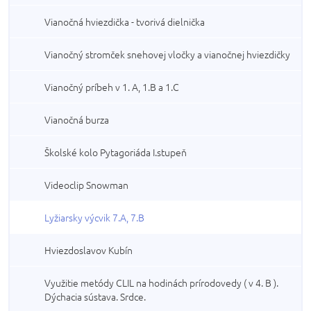
Vianočná hviezdička - tvorivá dielnička
Vianočný stromček snehovej vločky a vianočnej hviezdičky
Vianočný príbeh v 1. A, 1.B a 1.C
Vianočná burza
Školské kolo Pytagoriáda I.stupeň
Videoclip Snowman
Lyžiarsky výcvik 7.A, 7.B
Hviezdoslavov Kubín
Využitie metódy CLIL na hodinách prírodovedy ( v 4. B ).
Dýchacia sústava. Srdce.