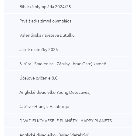
Biblická olympiáda 2024/25
Prvá žiacka zimná olympiáda
Valentínska návšteva z útulku
Jarné dielničky 2025
3. túra - Smolenice - Záruby - hrad Ostrý kameň
Účelové cvičenie 8.C
Anglické divadielko Young Detectives,
4. túra - Hrady v Hainburgu
DIVADIELKO: VESELÉ PLANÉTY - HAPPY PLANETS
Anglické divadielko - "Mladí detektívi"