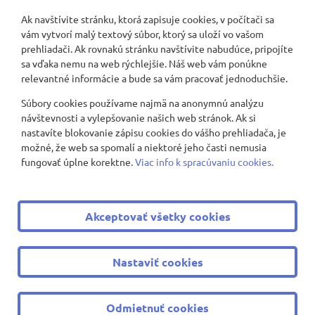
Ak navštívite stránku, ktorá zapisuje cookies, v počítači sa
vám vytvorí malý textový súbor, ktorý sa uloží vo vašom
Nenašli sa žiadne záznamy
prehliadači. Ak rovnakú stránku navštívite nabudúce, pripojíte
sa vďaka nemu na web rýchlejšie. Náš web vám ponúkne
relevantné informácie a bude sa vám pracovať jednoduchšie.
Súbory cookies používame najmä na anonymnú analýzu
Zobraziť viac
návštevnosti a vylepšovanie našich web stránok. Ak si
nastavíte blokovanie zápisu cookies do vášho prehliadača, je
možné, že web sa spomalí a niektoré jeho časti nemusia
fungovať úplne korektne.
Viac info k spracúvaniu cookies.
© 2008 - 2026 ZŠ Nevädzová 2
|
Všetky práva vyhradené
Akceptovať všetky cookies
|
Ochrana osobných údajov
|
Cookies nastavenie
Tvorba web stránok
a
redakčný systém
od
AlejTech, spol. s
Nastaviť cookies
r.o.
Odmietnuť cookies