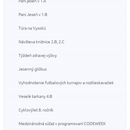
Pani jeseň v 1.A
Pani Jeseň v 1.B
Túra na Vysokú
Návšteva knižnice 2.B, 2.C
Týždeň zdravej výživy
Jesenný glóbus
Vyhodnotenie futbalových turnajov a roztlieskavačiek
Veselé šarkany 4.B
Cyklovýlet 8. ročník
Medzinárodná súťaž v programovaní CODEWEEK