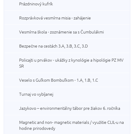
Prázdninový kufrík
Rozprávková vesmírna misia - zahájenie
Vesmírna škola - zoznámenie sa s Čumbulákmi
Bezpečne na cestách 3.A, 3.B, 3.C, 3.D
Policajti u prvákov - ukážky z kynológie a hipológie PZ MV
SR
Veselo s Guľkom Bombuľkom - 1.A, 1.B, 1.C
Turnaj vo vybíjanej
Jazykovo – environmentálny tábor pre žiakov 6. ročníka
Magnetic and non- magnetic materials / využitie CLIL-u na
hodine prirodovedy