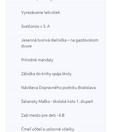
Vyrezávanie tekvičiek
Svetlonos v 3. A
Jesenná tvorivá dielnička – na gazdovskom
dvore
Prírodné mandaly
Záložka do knihy spája školy
Návšteva Dopravného podniku Bratislava
Šaliansky Maťko - školské kolo 1. stupeň
Zaži mesto pre deti - 6.B
Čmeľ učiteľ a usilovné včielky