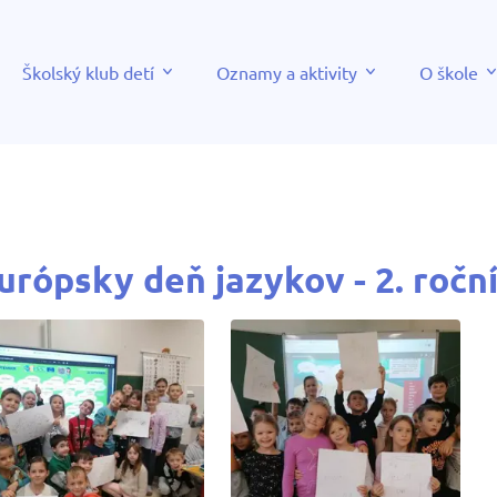
Školský klub detí
Oznamy a aktivity
O škole
urópsky deň jazykov - 2. ročn