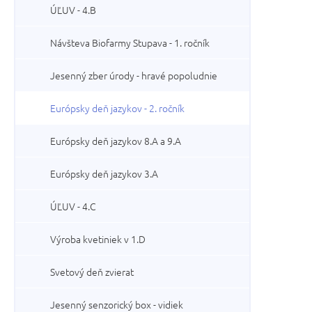
ÚĽUV - 4.B
Návšteva Biofarmy Stupava - 1. ročník
Jesenný zber úrody - hravé popoludnie
Európsky deň jazykov - 2. ročník
Európsky deň jazykov 8.A a 9.A
Európsky deň jazykov 3.A
ÚĽUV - 4.C
Výroba kvetiniek v 1.D
Svetový deň zvierat
Jesenný senzorický box - vidiek