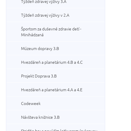
Týždeň zdravej výživy 3.A
Týždeň zdravej výživy v 2.A
Športom za duševné zdravie detí -
Minihádzaná
Múzeum dopravy 3.B
Hvezdáreň a planetárium 4.B a 4.C
Projekt Doprava 3.B
Hvezdáreň a planetárium 4.A a 4.E
Codeweek
Návšteva knižnice 3.B
Stridžie hry s pavúčím letkvarom (cukrovou