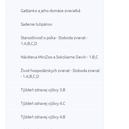
Gaštanko a jeho domáce zvieratká
Sadenie tulipánov
Starostlivosť o psíka - Sloboda zvierat -
1.A,B,C,D
Návšteva MiniZoo a Sokoliarne Devín - 1.B,C
Život hospodárskych zvierat - Sloboda zvierat
- 1.A,B,C,D
Týždeň zdravej výživy 3.B
Týždeň zdravej výživy 4.C
Týždeň zdravej výživy 4.B