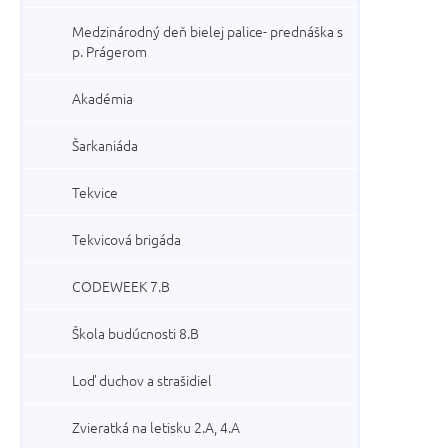
Medzinárodný deň bielej palice- prednáška s
p. Prágerom
Akadémia
Šarkaniáda
Tekvice
Tekvicová brigáda
CODEWEEK 7.B
Škola budúcnosti 8.B
Loď duchov a strašidiel
Zvieratká na letisku 2.A, 4.A