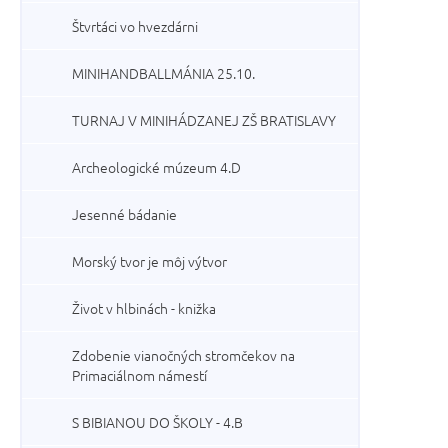
Štvrtáci vo hvezdárni
MINIHANDBALLMÁNIA 25.10.
TURNAJ V MINIHÁDZANEJ ZŠ BRATISLAVY
Archeologické múzeum 4.D
Jesenné bádanie
Morský tvor je môj výtvor
Život v hlbinách - knižka
Zdobenie vianočných stromčekov na
Primaciálnom námestí
S BIBIANOU DO ŠKOLY - 4.B