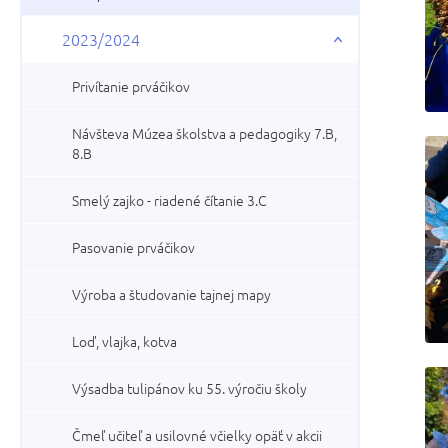
2023/2024
Privítanie prváčikov
Návšteva Múzea školstva a pedagogiky 7.B,
8.B
Smelý zajko - riadené čítanie 3.C
Pasovanie prváčikov
Výroba a študovanie tajnej mapy
Loď, vlajka, kotva
Výsadba tulipánov ku 55. výročiu školy
Čmeľ učiteľ a usilovné včielky opäť v akcii