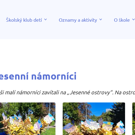
Školský klub detí
Oznamy a aktivity
O škole
esenní námorníci
ši malí námorníci zavítali na „Jesenné ostrovy“. Na ostrov