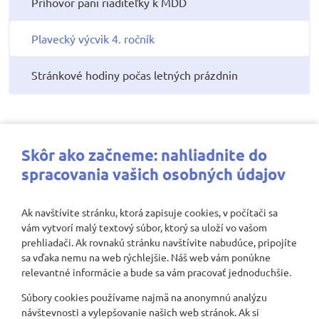
Príhovor pani riaditeľky k MDD
Plavecký výcvik 4. ročník
Stránkové hodiny počas letných prázdnin
Najbližšie aktivity
Skôr ako začneme: nahliadnite do
spracovania vašich osobných údajov
Ak navštívite stránku, ktorá zapisuje cookies, v počítači sa
vám vytvorí malý textový súbor, ktorý sa uloží vo vašom
Nenašli sa žiadne záznamy
prehliadači. Ak rovnakú stránku navštívite nabudúce, pripojíte
sa vďaka nemu na web rýchlejšie. Náš web vám ponúkne
relevantné informácie a bude sa vám pracovať jednoduchšie.
Súbory cookies používame najmä na anonymnú analýzu
Zobraziť viac
návštevnosti a vylepšovanie našich web stránok. Ak si