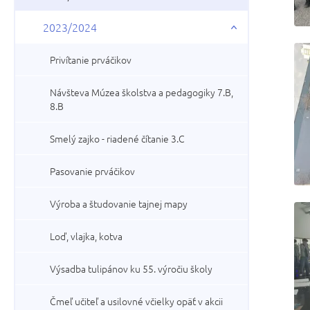
2023/2024
Privítanie prváčikov
Návšteva Múzea školstva a pedagogiky 7.B,
8.B
Smelý zajko - riadené čítanie 3.C
Pasovanie prváčikov
Výroba a študovanie tajnej mapy
Loď, vlajka, kotva
Výsadba tulipánov ku 55. výročiu školy
Čmeľ učiteľ a usilovné včielky opäť v akcii