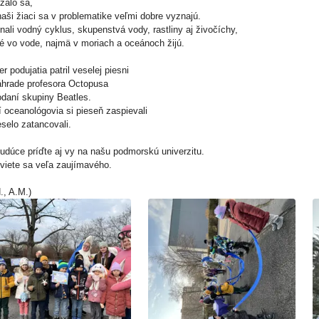
zalo sa,
naši žiaci sa v problematike veľmi dobre vyznajú.
nali vodný cyklus, skupenstvá vody, rastliny aj živočíchy,
ré vo vode, najmä v moriach a oceánoch žijú.
r podujatia patril veselej piesni
áhrade profesora Octopusa
odaní skupiny Beatles.
í oceanológovia si pieseň zaspievali
eselo zatancovali.
udúce príďte aj vy na našu podmorskú univerzitu.
viete sa veľa zaujímavého.
., A.M.)