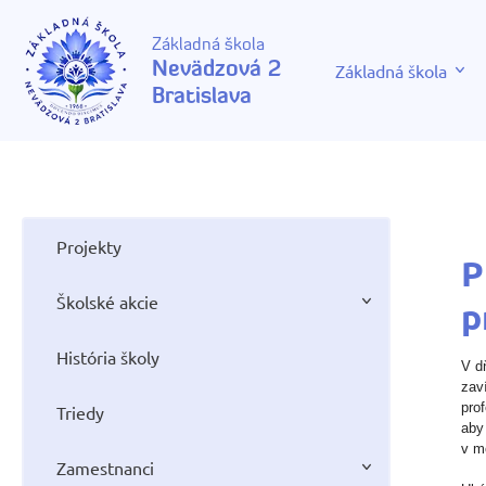
Základná škola
Nevädzová 2
Základná škola
Bratislava
Projekty
P
Školské akcie
p
História školy
V d
zav
pro
Triedy
aby 
v m
Zamestnanci