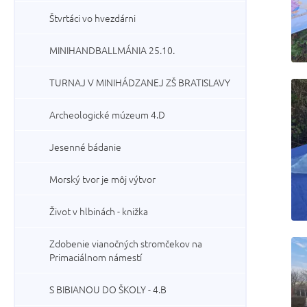
Štvrtáci vo hvezdárni
MINIHANDBALLMÁNIA 25.10.
TURNAJ V MINIHÁDZANEJ ZŠ BRATISLAVY
Archeologické múzeum 4.D
Jesenné bádanie
Morský tvor je môj výtvor
Život v hlbinách - knižka
Zdobenie vianočných stromčekov na
Primaciálnom námestí
S BIBIANOU DO ŠKOLY - 4.B