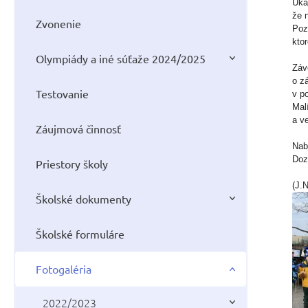
Uká
že 
Zvonenie
Poz
kto
Olympiády a iné súťaže 2024/2025
Záve
o z
Testovanie
v p
Mal
a v
Záujmová činnosť
Nab
Doz
Priestory školy
(J.N
Školské dokumenty
Školské formuláre
Fotogaléria
2022/2023