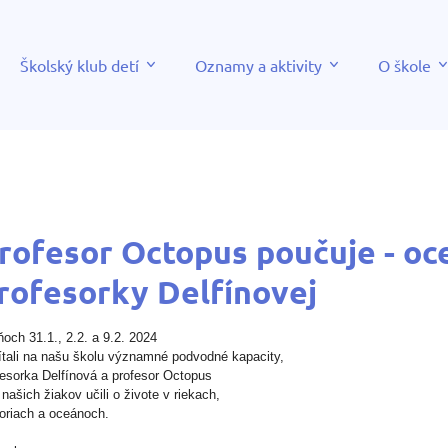
Školský klub detí
Oznamy a aktivity
O škole
rofesor Octopus poučuje - oc
rofesorky Delfínovej
ňoch 31.1., 2.2. a 9.2. 2024
ítali na našu školu významné podvodné kapacity,
fesorka Delfínová a profesor Octopus
našich žiakov učili o živote v riekach,
oriach a oceánoch.