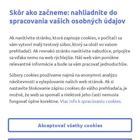
Najbližšie aktivity
Skôr ako začneme: nahliadnite do
spracovania vašich osobných údajov
Ak navštívite stránku, ktorá zapisuje cookies, v počítači sa
vám vytvorí malý textový súbor, ktorý sa uloží vo vašom
Nenašli sa žiadne záznamy
prehliadači. Ak rovnakú stránku navštívite nabudúce, pripojíte
sa vďaka nemu na web rýchlejšie. Náš web vám ponúkne
relevantné informácie a bude sa vám pracovať jednoduchšie.
Súbory cookies používame najmä na anonymnú analýzu
Zobraziť viac
návštevnosti a vylepšovanie našich web stránok. Ak si
nastavíte blokovanie zápisu cookies do vášho prehliadača, je
možné, že web sa spomalí a niektoré jeho časti nemusia
fungovať úplne korektne.
Viac info k spracúvaniu cookies.
© 2008 - 2026 ZŠ Nevädzová 2
|
Všetky práva vyhradené
Akceptovať všetky cookies
|
Ochrana osobných údajov
|
Cookies nastavenie