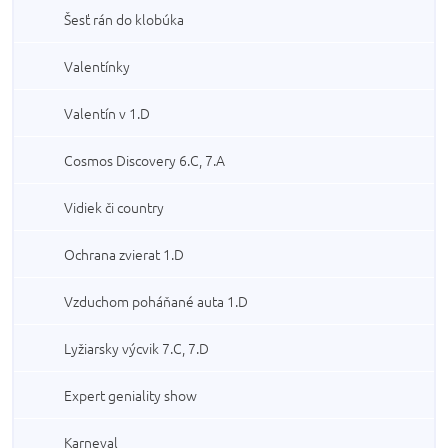
Šesť rán do klobúka
Valentínky
Valentín v 1.D
Cosmos Discovery 6.C, 7.A
Vidiek či country
Ochrana zvierat 1.D
Vzduchom poháňané auta 1.D
Lyžiarsky výcvik 7.C, 7.D
Expert geniality show
Karneval