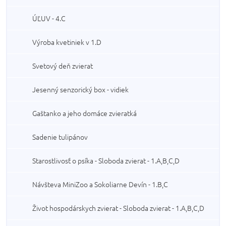
ÚĽUV - 4.C
Výroba kvetiniek v 1.D
Svetový deň zvierat
Jesenný senzorický box - vidiek
Gaštanko a jeho domáce zvieratká
Sadenie tulipánov
Starostlivosť o psíka - Sloboda zvierat - 1.A,B,C,D
Návšteva MiniZoo a Sokoliarne Devín - 1.B,C
Život hospodárskych zvierat - Sloboda zvierat - 1.A,B,C,D