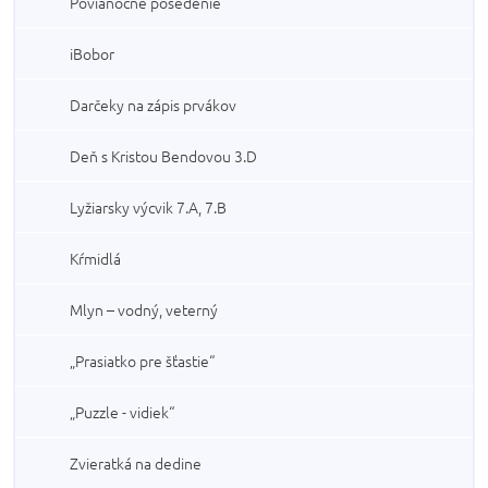
Povianočné posedenie
iBobor
Darčeky na zápis prvákov
Deň s Kristou Bendovou 3.D
Lyžiarsky výcvik 7.A, 7.B
Kŕmidlá
Mlyn – vodný, veterný
„Prasiatko pre šťastie“
„Puzzle - vidiek“
Zvieratká na dedine