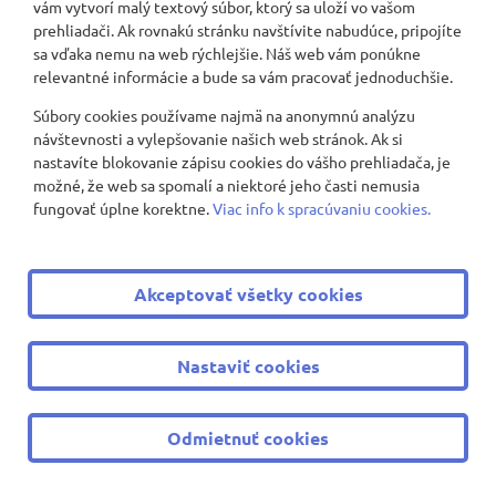
3. túra - Smolenice - Záruby - hrad Ostrý kameň
vám vytvorí malý textový súbor, ktorý sa uloží vo vašom
prehliadači. Ak rovnakú stránku navštívite nabudúce, pripojíte
sa vďaka nemu na web rýchlejšie. Náš web vám ponúkne
Straty a nálezy
relevantné informácie a bude sa vám pracovať jednoduchšie.
2025/2026
Súbory cookies používame najmä na anonymnú analýzu
návštevnosti a vylepšovanie našich web stránok. Ak si
nastavíte blokovanie zápisu cookies do vášho prehliadača, je
Rozvrhy tried
možné, že web sa spomalí a niektoré jeho časti nemusia
fungovať úplne korektne.
Viac info k spracúvaniu cookies.
Školská knižnica
Ochrana osobných údajov
Akceptovať všetky cookies
Olympiády a iné súťaže 2025/2026
Nastaviť cookies
Najbližšie aktivity
Odmietnuť cookies