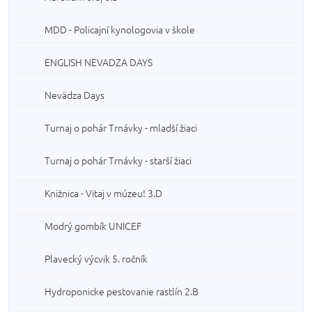
MDD - Policajní kynologovia v škole
ENGLISH NEVADZA DAYS
Nevädza Days
Turnaj o pohár Trnávky - mladší žiaci
Turnaj o pohár Trnávky - starší žiaci
Knižnica - Vitaj v múzeu! 3.D
Modrý gombík UNICEF
Plavecký výcvik 5. ročník
Hydroponicke pestovanie rastlín 2.B