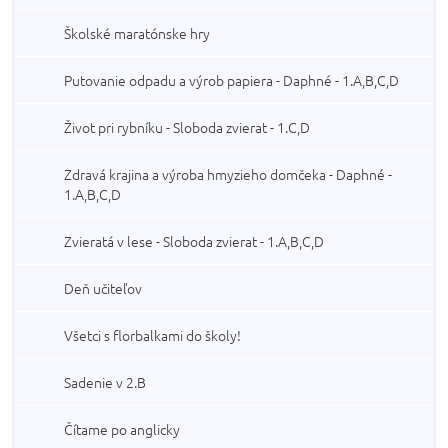
Školské maratónske hry
Putovanie odpadu a výrob papiera - Daphné - 1.A,B,C,D
Život pri rybníku - Sloboda zvierat - 1.C,D
Zdravá krajina a výroba hmyzieho domčeka - Daphné -
1.A,B,C,D
Zvieratá v lese - Sloboda zvierat - 1.A,B,C,D
Deň učiteľov
Všetci s florbalkami do školy!
Sadenie v 2.B
Čítame po anglicky