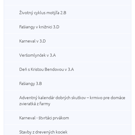
Životný cyklus motýľa 2.B
Fašiangy v knižnici 3.D
Karneval v 3.D
Veršomlynček v 3.A
Deň s Kristou Bendovou v 3.A
Fašiangy 3.B
Adventný kalendár dobrých skutkov – krmivo pre domáce
zvieratká z farmy
Karneval - štvrtáci prvákom
Stavby z drevených kociek