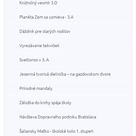
Knižničný vesmír 3.D
Planéta Zem sa usmieva - 3.A
Dáždnik pre starých rodičov
Vyrezávanie tekvičiek
Svetlonos v 3. A
Jesenná tvorivá dielnička – na gazdovskom dvore
Prírodné mandaly
Záložka do knihy spája školy
Návšteva Dopravného podniku Bratislava
Šaliansky Maťko - školské kolo 1. stupeň