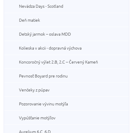
Nevädza Days - Scotland
Deň matiek
Detský jarmok – oslava MDD
Kolieska v akcii - dopravná výchova
Koncoročný výlet 2.B, 2.C – Červený Kameň
Pevnosť Boyard pre rodinu
Venčeky z púpav
Pozorovanie vývinu motýľa
Vypúšťanie motýľov
Aurelium 6.C, 6.D