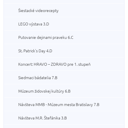
Šiestacké videorecepty
LEGO výstava 3.D
Putovanie dejinami praveku 6.C
St. Patrick's Day 4.D
Koncert: HRAVO – ZDRAVO pre 1. stupeň
Siedmaci bádatelia 7.B
Múzeum židovskej kultúry 6.B
Návšteva MMB - Múzeum mesta Bratislavy 7.B
Návšteva M.R. Štefánika 3.B