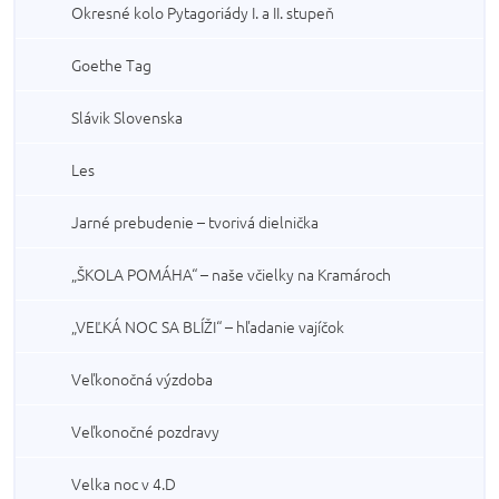
Okresné kolo Pytagoriády I. a II. stupeň
Goethe Tag
Slávik Slovenska
Les
Jarné prebudenie – tvorivá dielnička
„ŠKOLA POMÁHA“ – naše včielky na Kramároch
„VEĽKÁ NOC SA BLÍŽI“ – hľadanie vajíčok
Veľkonočná výzdoba
Veľkonočné pozdravy
Velka noc v 4.D