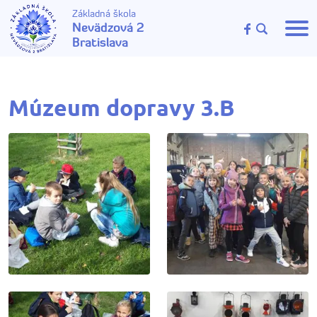
Základná škola
Nevädzová 2
Bratislava
Múzeum dopravy 3.B