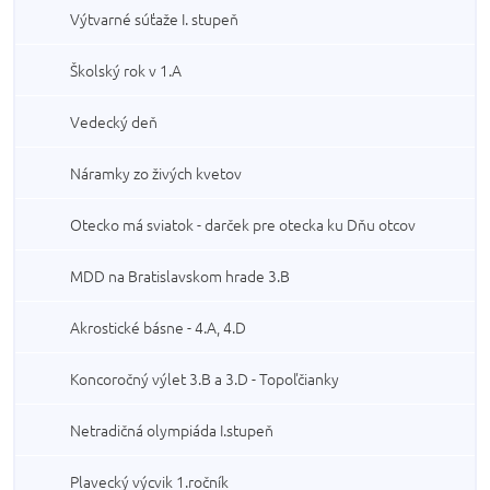
Výtvarné súťaže I. stupeň
Školský rok v 1.A
Vedecký deň
Náramky zo živých kvetov
Otecko má sviatok - darček pre otecka ku Dňu otcov
MDD na Bratislavskom hrade 3.B
Akrostické básne - 4.A, 4.D
Koncoročný výlet 3.B a 3.D - Topoľčianky
Netradičná olympiáda I.stupeň
Plavecký výcvik 1.ročník