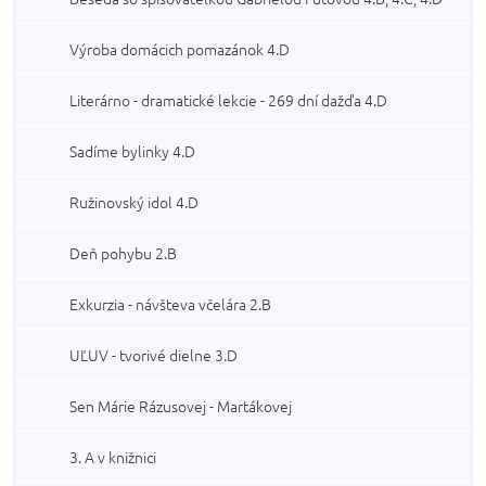
Výroba domácich pomazánok 4.D
Literárno - dramatické lekcie - 269 dní dažďa 4.D
Sadíme bylinky 4.D
Ružinovský idol 4.D
Deň pohybu 2.B
Exkurzia - návšteva včelára 2.B
UĽUV - tvorivé dielne 3.D
Sen Márie Rázusovej - Martákovej
3. A v knižnici