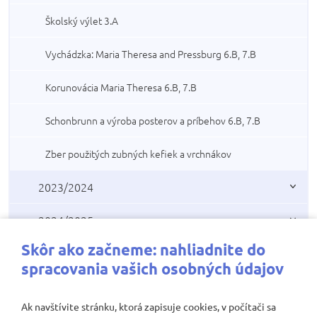
Školský výlet 3.A
Vychádzka: Maria Theresa and Pressburg 6.B, 7.B
Korunovácia Maria Theresa 6.B, 7.B
Schonbrunn a výroba posterov a príbehov 6.B, 7.B
Zber použitých zubných kefiek a vrchnákov
2023/2024
2024/2025
Skôr ako začneme: nahliadnite do
Videogaléria
spracovania vašich osobných údajov
Valentínska návšteva z útulku
Ak navštívite stránku, ktorá zapisuje cookies, v počítači sa