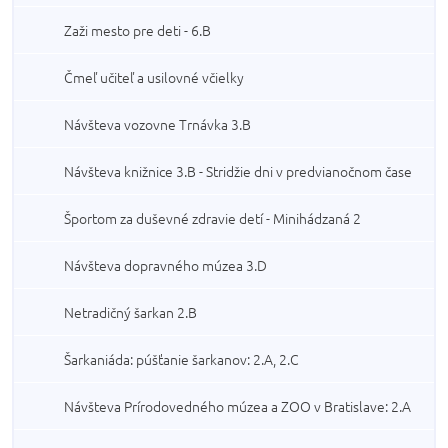
Zaži mesto pre deti - 6.B
Čmeľ učiteľ a usilovné včielky
Návšteva vozovne Trnávka 3.B
Návšteva knižnice 3.B - Stridžie dni v predvianočnom čase
Športom za duševné zdravie detí - Minihádzaná 2
Návšteva dopravného múzea 3.D
Netradičný šarkan 2.B
Šarkaniáda: púšťanie šarkanov: 2.A, 2.C
Návšteva Prírodovedného múzea a ZOO v Bratislave: 2.A