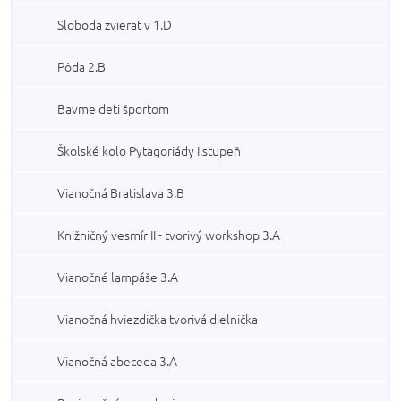
Sloboda zvierat v 1.D
Pôda 2.B
Bavme deti športom
Školské kolo Pytagoriády I.stupeň
Vianočná Bratislava 3.B
Knižničný vesmír II - tvorivý workshop 3.A
Vianočné lampáše 3.A
Vianočná hviezdička tvorivá dielnička
Vianočná abeceda 3.A