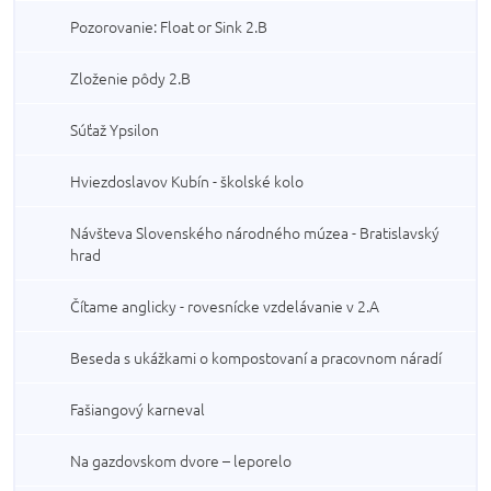
Pozorovanie: Float or Sink 2.B
Zloženie pôdy 2.B
Súťaž Ypsilon
Hviezdoslavov Kubín - školské kolo
Návšteva Slovenského národného múzea - Bratislavský
hrad
Čítame anglicky - rovesnícke vzdelávanie v 2.A
Beseda s ukážkami o kompostovaní a pracovnom náradí
Fašiangový karneval
Na gazdovskom dvore – leporelo