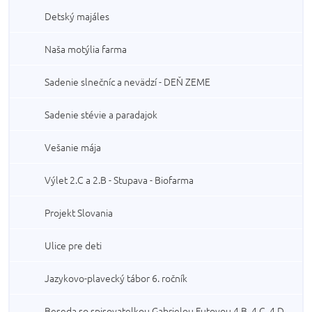
Detský majáles
Naša motýlia farma
Sadenie slnečníc a nevädzí - DEŇ ZEME
Sadenie stévie a paradajok
Vešanie mája
Výlet 2.C a 2.B - Stupava - Biofarma
Projekt Slovania
Ulice pre deti
Jazykovo-plavecký tábor 6. ročník
Beseda so spisovatelkou Gabrielou Futovou 4.B, 4.C, 4.D