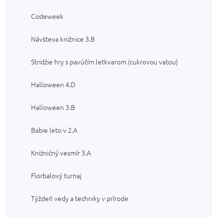
Codeweek
Návšteva knižnice 3.B
Stridžie hry s pavúčím letkvarom (cukrovou vatou)
Halloween 4.D
Halloween 3.B
Babie leto v 2.A
Knižničný vesmír 3.A
Florbalový turnaj
Týždeň vedy a techniky v prírode