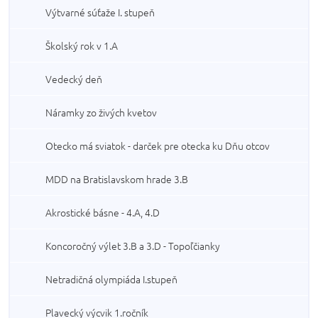
Výtvarné súťaže I. stupeň
Školský rok v 1.A
Vedecký deň
Náramky zo živých kvetov
Otecko má sviatok - darček pre otecka ku Dňu otcov
MDD na Bratislavskom hrade 3.B
Akrostické básne - 4.A, 4.D
Koncoročný výlet 3.B a 3.D - Topoľčianky
Netradičná olympiáda I.stupeň
Plavecký výcvik 1.ročník