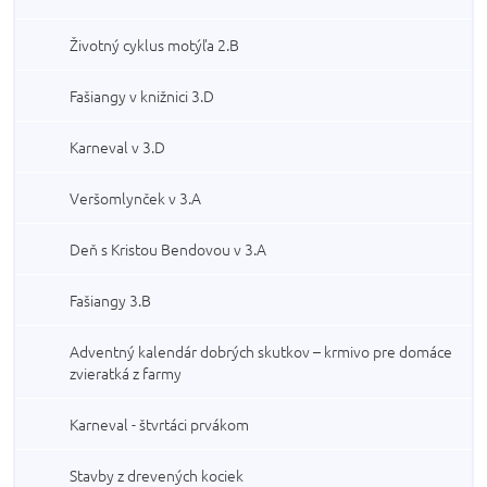
Životný cyklus motýľa 2.B
Fašiangy v knižnici 3.D
Karneval v 3.D
Veršomlynček v 3.A
Deň s Kristou Bendovou v 3.A
Fašiangy 3.B
Adventný kalendár dobrých skutkov – krmivo pre domáce
zvieratká z farmy
Karneval - štvrtáci prvákom
Stavby z drevených kociek