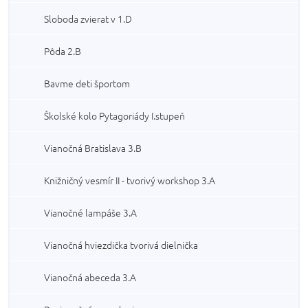
Sloboda zvierat v 1.D
Pôda 2.B
Bavme deti športom
Školské kolo Pytagoriády I.stupeň
Vianočná Bratislava 3.B
Knižničný vesmír II - tvorivý workshop 3.A
Vianočné lampáše 3.A
Vianočná hviezdička tvorivá dielnička
Vianočná abeceda 3.A