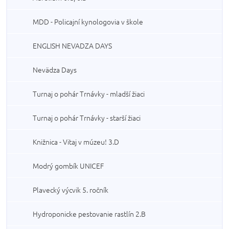
MDD - Policajní kynologovia v škole
ENGLISH NEVADZA DAYS
Nevädza Days
Turnaj o pohár Trnávky - mladší žiaci
Turnaj o pohár Trnávky - starší žiaci
Knižnica - Vitaj v múzeu! 3.D
Modrý gombík UNICEF
Plavecký výcvik 5. ročník
Hydroponicke pestovanie rastlín 2.B