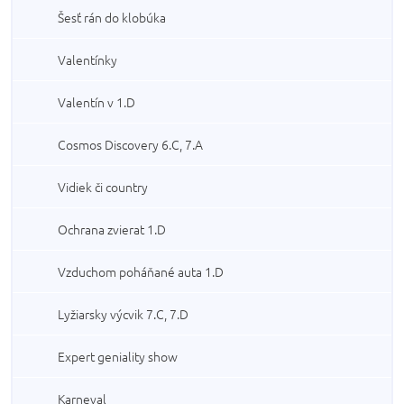
Šesť rán do klobúka
Valentínky
Valentín v 1.D
Cosmos Discovery 6.C, 7.A
Vidiek či country
Ochrana zvierat 1.D
Vzduchom poháňané auta 1.D
Lyžiarsky výcvik 7.C, 7.D
Expert geniality show
Karneval