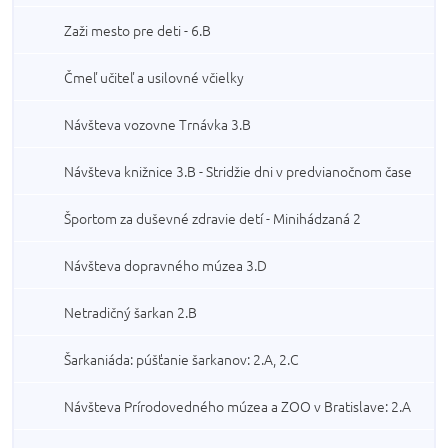
Zaži mesto pre deti - 6.B
Čmeľ učiteľ a usilovné včielky
Návšteva vozovne Trnávka 3.B
Návšteva knižnice 3.B - Stridžie dni v predvianočnom čase
Športom za duševné zdravie detí - Minihádzaná 2
Návšteva dopravného múzea 3.D
Netradičný šarkan 2.B
Šarkaniáda: púšťanie šarkanov: 2.A, 2.C
Návšteva Prírodovedného múzea a ZOO v Bratislave: 2.A