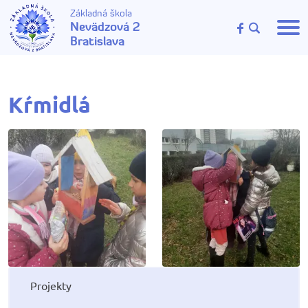
Základná škola
Nevädzová 2
Bratislava
Kŕmidlá
Projekty