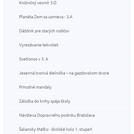
Knižničný vesmír 3.D
Planéta Zem sa usmieva - 3.A
Dáždnik pre starých rodičov
Vyrezávanie tekvičiek
Svetlonos v 3. A
Jesenná tvorivá dielnička – na gazdovskom dvore
Prírodné mandaly
Záložka do knihy spája školy
Návšteva Dopravného podniku Bratislava
Šaliansky Maťko - školské kolo 1. stupeň