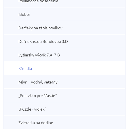
Povianočné posedenie
iBobor
Darčeky na zápis prvákov
Deň s Kristou Bendovou 3.D
Lyžiarsky výcvik 7.A, 7.B
Kŕmidlá
Mlyn – vodný, veterný
„Prasiatko pre šťastie“
„Puzzle - vidiek“
Zvieratká na dedine