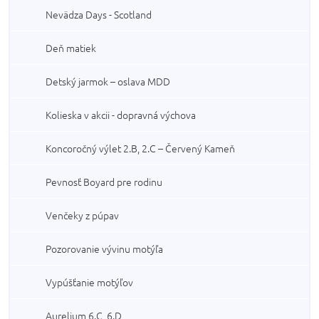
Nevädza Days - Scotland
Deň matiek
Detský jarmok – oslava MDD
Kolieska v akcii - dopravná výchova
Koncoročný výlet 2.B, 2.C – Červený Kameň
Pevnosť Boyard pre rodinu
Venčeky z púpav
Pozorovanie vývinu motýľa
Vypúšťanie motýľov
Aurelium 6.C, 6.D