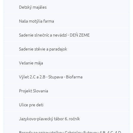
Detský majáles
Naša motýlia farma
Sadenie slnečníc a nevädzí - DEŇ ZEME
Sadenie stévie a paradajok
Vešanie mája
Výlet 2.C a 2.B - Stupava - Biofarma
Projekt Slovania
Ulice pre deti
Jazykovo-plavecký tábor 6. ročník
Beseda so spisovatelkou Gabrielou Futovou 4.B, 4.C, 4.D