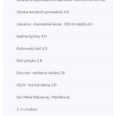
Výroba domácich pomazánok 4.D
Literárno - dramatické lekcie - 269 dní dažďa 4.D
Sadíme bylinky 4.D
Ružinovský idol 4.D
Deň pohybu 2.B
Exkurzia - návšteva včelára 2.B
UĽUV - tvorivé dielne 3.D
Sen Márie Rázusovej - Martákovej
3. A v knižnici