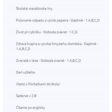
Školské maratónske hry
Putovanie odpadu a výrob papiera - Daphné - 1.A,B,C,D
Život pri rybníku - Sloboda zvierat - 1.C,D
Zdravá krajina a výroba hmyzieho domčeka - Daphné -
1.A,B,C,D
Zvieratá v lese - Sloboda zvierat - 1.A,B,C,D
Deň učiteľov
Všetci s florbalkami do školy!
Sadenie v 2.B
Čítame po anglicky