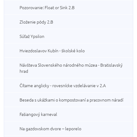
Pozorovanie: Float or Sink 2.B
Zloženie pôdy 2.B
Súťaž Ypsilon
Hviezdoslavov Kubín - školské kolo
Návšteva Slovenského národného múzea - Bratislavský
hrad
Čítame anglicky - rovesnícke vzdelávanie v 2.A
Beseda s ukážkami o kompostovaní a pracovnom náradí
Fašiangový karneval
Na gazdovskom dvore – leporelo