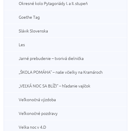
Okresné kolo Pytagoriády I. a II. stupeň
Goethe Tag
Slávik Slovenska
Les
Jarné prebudenie – tvorivá dielnička
„ŠKOLA POMÁHA“ – naše včielky na Kramároch
„VEĽKÁ NOC SA BLÍŽI“ – hľadanie vajíčok
Veľkonočná výzdoba
Veľkonočné pozdravy
Velka noc v 4.D