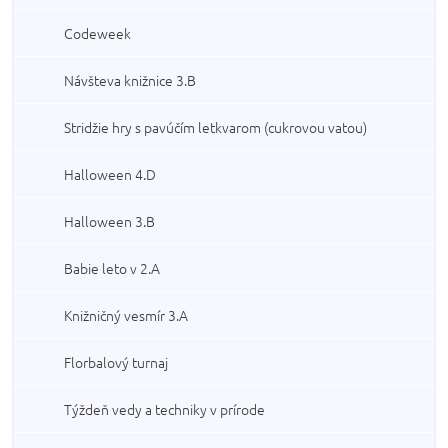
Codeweek
Návšteva knižnice 3.B
Stridžie hry s pavúčím letkvarom (cukrovou vatou)
Halloween 4.D
Halloween 3.B
Babie leto v 2.A
Knižničný vesmír 3.A
Florbalový turnaj
Týždeň vedy a techniky v prírode