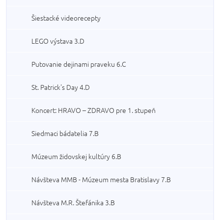
Šiestacké videorecepty
LEGO výstava 3.D
Putovanie dejinami praveku 6.C
St. Patrick's Day 4.D
Koncert: HRAVO – ZDRAVO pre 1. stupeň
Siedmaci bádatelia 7.B
Múzeum židovskej kultúry 6.B
Návšteva MMB - Múzeum mesta Bratislavy 7.B
Návšteva M.R. Štefánika 3.B