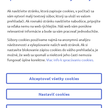
Ak navštívite stránku, ktorá zapisuje cookies, v počítači sa
vám vytvorí malý textový súbor, ktorý sa uloží vo vašom
Nenašli sa žiadne záznamy
prehliadači. Ak rovnakú stránku navštívite nabudúce, pripojíte
sa vďaka nemu na web rýchlejšie. Náš web vám ponúkne
relevantné informácie a bude sa vám pracovať jednoduchšie.
Súbory cookies používame najmä na anonymnú analýzu
Zobraziť viac
návštevnosti a vylepšovanie našich web stránok. Ak si
nastavíte blokovanie zápisu cookies do vášho prehliadača, je
možné, že web sa spomalí a niektoré jeho časti nemusia
fungovať úplne korektne.
Viac info k spracúvaniu cookies.
© 2008 - 2026 ZŠ Nevädzová 2
|
Všetky práva vyhradené
Akceptovať všetky cookies
|
Ochrana osobných údajov
|
Cookies nastavenie
Tvorba web stránok
a
redakčný systém
od
AlejTech, spol. s
Nastaviť cookies
r.o.