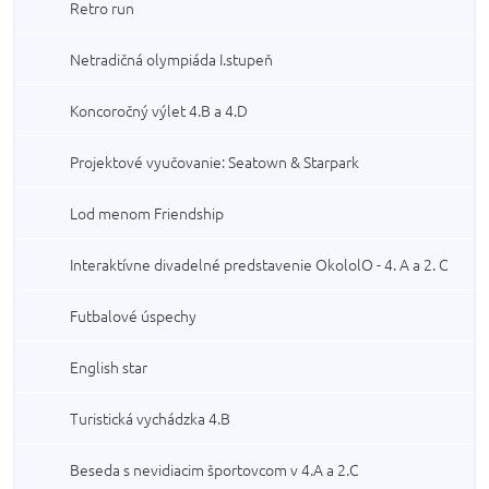
Retro run
Netradičná olympiáda I.stupeň
Koncoročný výlet 4.B a 4.D
Projektové vyučovanie: Seatown & Starpark
Lod menom Friendship
Interaktívne divadelné predstavenie OkololO - 4. A a 2. C
Futbalové úspechy
English star
Turistická vychádzka 4.B
Beseda s nevidiacim športovcom v 4.A a 2.C