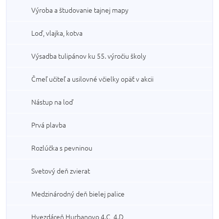
Výroba a študovanie tajnej mapy
Loď, vlajka, kotva
Výsadba tulipánov ku 55. výročiu školy
Čmeľ učiteľ a usilovné včielky opäť v akcii
Nástup na loď
Prvá plavba
Rozlúčka s pevninou
Svetový deň zvierat
Medzinárodný deň bielej palice
Hvezdáreň Hurbanovo 4.C, 4.D