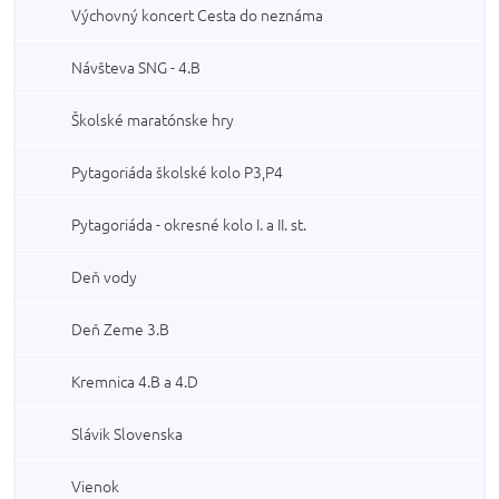
Výchovný koncert Cesta do neznáma
Návšteva SNG - 4.B
Školské maratónske hry
Pytagoriáda školské kolo P3,P4
Pytagoriáda - okresné kolo I. a II. st.
Deň vody
Deň Zeme 3.B
Kremnica 4.B a 4.D
Slávik Slovenska
Vienok