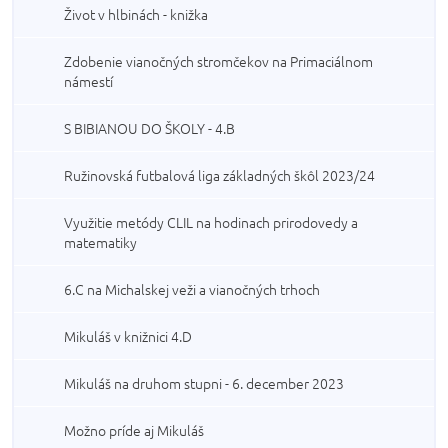
Život v hlbinách - knižka
Zdobenie vianočných stromčekov na Primaciálnom
námestí
S BIBIANOU DO ŠKOLY - 4.B
Ružinovská futbalová liga základných škôl 2023/24
Využitie metódy CLIL na hodinach prirodovedy a
matematiky
6.C na Michalskej veži a vianočných trhoch
Mikuláš v knižnici 4.D
Mikuláš na druhom stupni - 6. december 2023
Možno príde aj Mikuláš