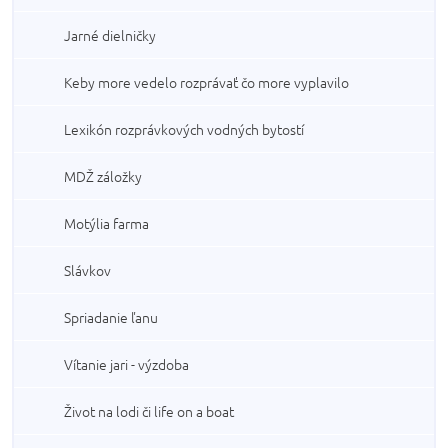
Jarné dielničky
Keby more vedelo rozprávať čo more vyplavilo
Lexikón rozprávkových vodných bytostí
MDŽ záložky
Motýlia farma
Slávkov
Spriadanie ľanu
Vítanie jari - výzdoba
Život na lodi či life on a boat