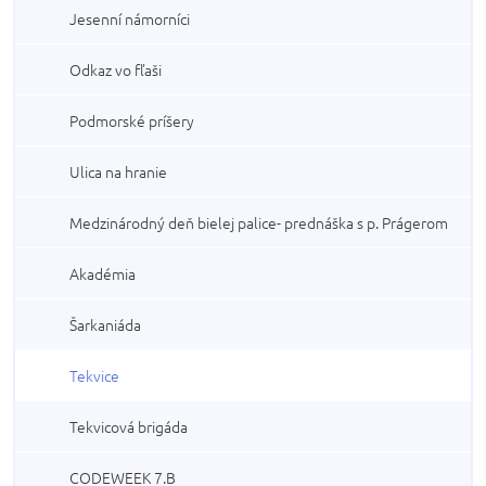
Jesenní námorníci
Odkaz vo fľaši
Podmorské príšery
Ulica na hranie
Medzinárodný deň bielej palice- prednáška s p. Prágerom
Akadémia
Šarkaniáda
Tekvice
Tekvicová brigáda
CODEWEEK 7.B