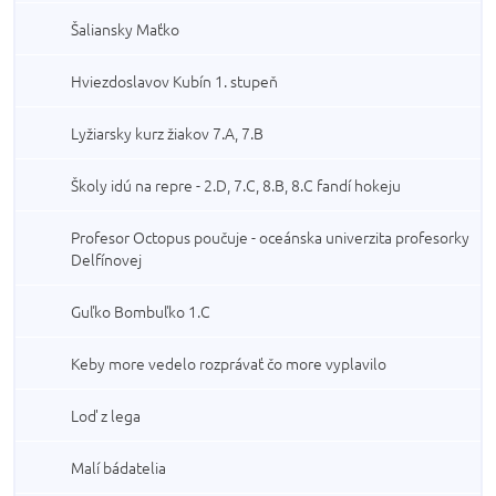
Šaliansky Maťko
Hviezdoslavov Kubín 1. stupeň
Lyžiarsky kurz žiakov 7.A, 7.B
Školy idú na repre - 2.D, 7.C, 8.B, 8.C fandí hokeju
Profesor Octopus poučuje - oceánska univerzita profesorky
Delfínovej
Guľko Bombuľko 1.C
Keby more vedelo rozprávať čo more vyplavilo
Loď z lega
Malí bádatelia