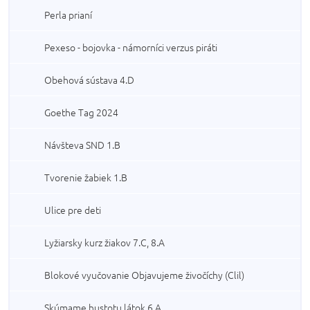
Perla prianí
Pexeso - bojovka - námorníci verzus piráti
Obehová sústava 4.D
Goethe Tag 2024
Návšteva SND 1.B
Tvorenie žabiek 1.B
Ulice pre deti
Lyžiarsky kurz žiakov 7.C, 8.A
Blokové vyučovanie Objavujeme živočíchy (Clil)
Skúmame hustotu látok 6.A