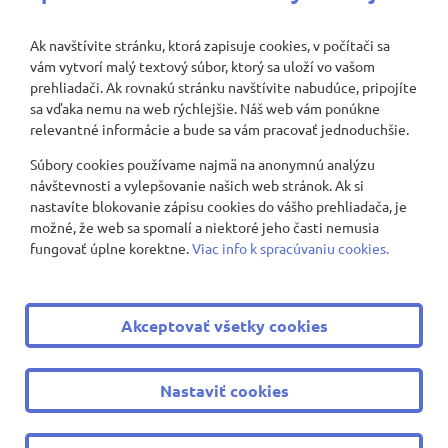
Ak navštívite stránku, ktorá zapisuje cookies, v počítači sa
vám vytvorí malý textový súbor, ktorý sa uloží vo vašom
Nenašli sa žiadne záznamy
prehliadači. Ak rovnakú stránku navštívite nabudúce, pripojíte
sa vďaka nemu na web rýchlejšie. Náš web vám ponúkne
relevantné informácie a bude sa vám pracovať jednoduchšie.
Súbory cookies používame najmä na anonymnú analýzu
Zobraziť viac
návštevnosti a vylepšovanie našich web stránok. Ak si
nastavíte blokovanie zápisu cookies do vášho prehliadača, je
možné, že web sa spomalí a niektoré jeho časti nemusia
fungovať úplne korektne.
Viac info k spracúvaniu cookies.
© 2008 - 2026 ZŠ Nevädzová 2
|
Všetky práva vyhradené
Akceptovať všetky cookies
|
Ochrana osobných údajov
|
Cookies nastavenie
Tvorba web stránok
a
redakčný systém
od
AlejTech, spol. s
Nastaviť cookies
r.o.