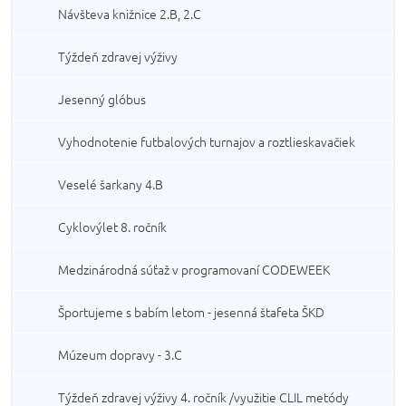
Návšteva knižnice 2.B, 2.C
Týždeň zdravej výživy
Jesenný glóbus
Vyhodnotenie futbalových turnajov a roztlieskavačiek
Veselé šarkany 4.B
Cyklovýlet 8. ročník
Medzinárodná súťaž v programovaní CODEWEEK
Športujeme s babím letom - jesenná štafeta ŠKD
Múzeum dopravy - 3.C
Týždeň zdravej výživy 4. ročník /využitie CLIL metódy