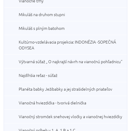
Vianočné trhy
Mikuláš na druhom stupni
Mikuláš s plným batohom
Kultúrno-vzdelávacia projekcia: INDONÉZIA -SOPEČNÁ
ODYSEA
Výtvarná súťaž „ O najkrajší návrh na vianočnú pohľadnicu“
Najdlhšia reťaz - súťaž
Planéta babky Ježibabky a jej strašidelných priateľov
Vianočná hviezdička - tvorivá dielnička
Vianočný stromček snehovej vločky a vianočnej hviezdičky
Vianočný príbeh v 1. A, 1.B a 1.C