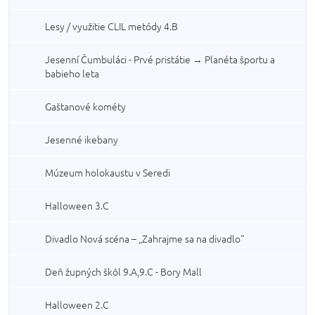
Lesy / využitie CLIL metódy 4.B
Jesenní Čumbuláci - Prvé pristátie → Planéta športu a
babieho leta
Gaštanové kométy
Jesenné ikebany
Múzeum holokaustu v Seredi
Halloween 3.C
Divadlo Nová scéna – „Zahrajme sa na divadlo“
Deň župných škôl 9.A,9.C - Bory Mall
Halloween 2.C