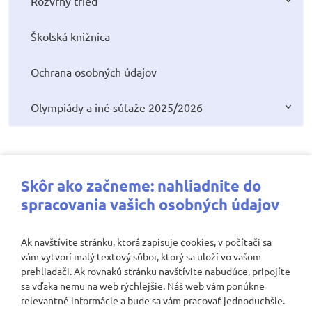
Rozvrhy tried
Školská knižnica
Ochrana osobných údajov
Olympiády a iné súťaže 2025/2026
Najbližšie aktivity
Skôr ako začneme: nahliadnite do
spracovania vašich osobných údajov
Ak navštívite stránku, ktorá zapisuje cookies, v počítači sa
vám vytvorí malý textový súbor, ktorý sa uloží vo vašom
Nenašli sa žiadne záznamy
prehliadači. Ak rovnakú stránku navštívite nabudúce, pripojíte
sa vďaka nemu na web rýchlejšie. Náš web vám ponúkne
relevantné informácie a bude sa vám pracovať jednoduchšie.