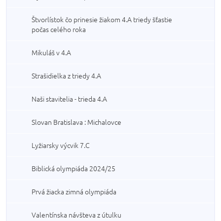
Štvorlístok čo prinesie žiakom 4.A triedy šťastie
počas celého roka
Mikuláš v 4.A
Strašidielka z triedy 4.A
Naši stavitelia - trieda 4.A
Slovan Bratislava : Michalovce
Lyžiarsky výcvik 7.C
Biblická olympiáda 2024/25
Prvá žiacka zimná olympiáda
Valentínska návšteva z útulku