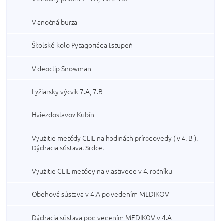
Vianočná burza
Školské kolo Pytagoriáda I.stupeň
Videoclip Snowman
Lyžiarsky výcvik 7.A, 7.B
Hviezdoslavov Kubín
Využitie metódy CLIL na hodinách prírodovedy ( v 4. B ).
Dýchacia sústava. Srdce.
Využitie CLIL metódy na vlastivede v 4. ročníku
Obehová sústava v 4.A po vedením MEDIKOV
Dýchacia sústava pod vedením MEDIKOV v 4.A