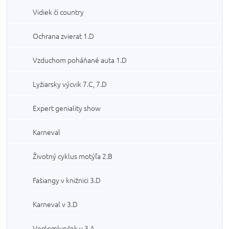
Vidiek či country
Ochrana zvierat 1.D
Vzduchom poháňané auta 1.D
Lyžiarsky výcvik 7.C, 7.D
Expert geniality show
Karneval
Životný cyklus motýľa 2.B
Fašiangy v knižnici 3.D
Karneval v 3.D
Veršomlynček v 3.A