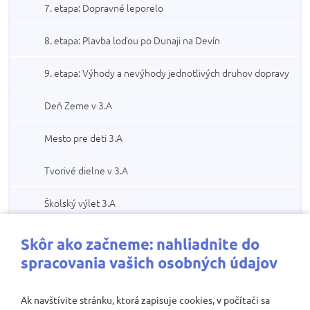
7. etapa: Dopravné leporelo
8. etapa: Plavba loďou po Dunaji na Devín
9. etapa: Výhody a nevýhody jednotlivých druhov dopravy
Deň Zeme v 3.A
Mesto pre deti 3.A
Tvorivé dielne v 3.A
Školský výlet 3.A
Vychádzka: Maria Theresa and Pressburg 6.B, 7.B
Skôr ako začneme: nahliadnite do
spracovania vašich osobných údajov
Korunovácia Maria Theresa 6.B, 7.B
Ak navštívite stránku, ktorá zapisuje cookies, v počítači sa
Schonbrunn a výroba posterov a príbehov 6.B, 7.B