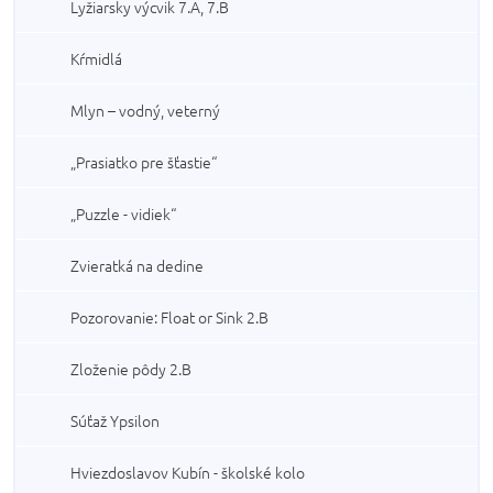
Lyžiarsky výcvik 7.A, 7.B
Kŕmidlá
Mlyn – vodný, veterný
„Prasiatko pre šťastie“
„Puzzle - vidiek“
Zvieratká na dedine
Pozorovanie: Float or Sink 2.B
Zloženie pôdy 2.B
Súťaž Ypsilon
Hviezdoslavov Kubín - školské kolo