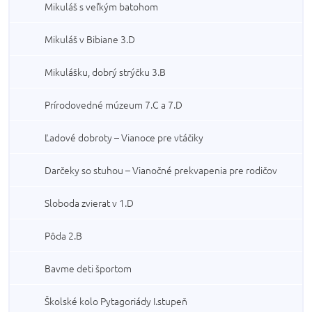
Mikuláš s veľkým batohom
Mikuláš v Bibiane 3.D
Mikulášku, dobrý strýčku 3.B
Prírodovedné múzeum 7.C a 7.D
Ľadové dobroty – Vianoce pre vtáčiky
Darčeky so stuhou – Vianočné prekvapenia pre rodičov
Sloboda zvierat v 1.D
Pôda 2.B
Bavme deti športom
Školské kolo Pytagoriády I.stupeň