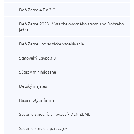
Deň Zeme 4.E a 3.C
Deň Zeme 2023 - Výsadba ovocného stromu od Dobrého
ježka
Deň Zeme - rovesnícke vzdelávanie
Staroveký Egypt 3.D
Súťaž v minihádzanej
Detský majáles
Naša motýlia farma
Sadenie slnečníc a nevädzí - DEŇ ZEME
Sadenie stévie a paradajok