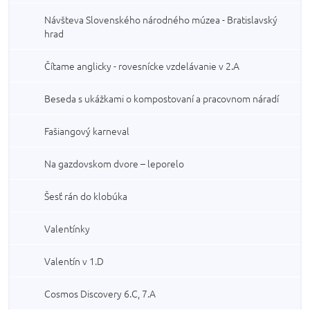
Návšteva Slovenského národného múzea - Bratislavský
hrad
Čítame anglicky - rovesnícke vzdelávanie v 2.A
Beseda s ukážkami o kompostovaní a pracovnom náradí
Fašiangový karneval
Na gazdovskom dvore – leporelo
Šesť rán do klobúka
Valentínky
Valentín v 1.D
Cosmos Discovery 6.C, 7.A