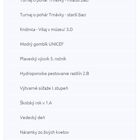
Turnaj o pohár Trnávky - starší žiaci
Knižnica - Vitaj v múzeu! 3.D
Modrý gombík UNICEF
Plavecký výcvik 5. ročník
Hydroponicke pestovanie rastlín 2.B
Výtvarné súťaže I. stupeň
Školský rok v 1.A
Vedecký deň
Náramky zo živých kvetov