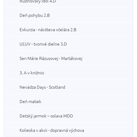
Ružinovský idol 4.D
Deň pohybu 2.B
Exkurzia - návšteva včelára 2.B
UĽUV - tvorivé dielne 3.D
Sen Márie Rázusovej - Martákovej
3. A v knižnici
Nevädza Days - Scotland
Deň matiek
Detský jarmok – oslava MDD
Kolieska v akcii - dopravná výchova