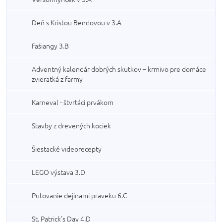
Deň s Kristou Bendovou v 3.A
Fašiangy 3.B
Adventný kalendár dobrých skutkov – krmivo pre domáce
zvieratká z farmy
Karneval - štvrtáci prvákom
Stavby z drevených kociek
Šiestacké videorecepty
LEGO výstava 3.D
Putovanie dejinami praveku 6.C
St. Patrick's Day 4.D