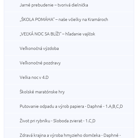
Jarné prebudenie – tvorivá dielnička
„ŠKOLA POMÁHA“ – naše včielky na Kramároch
„VEĽKÁ NOC SA BLÍŽI“ – hľadanie vajíčok
Veľkonočná výzdoba
Veľkonočné pozdravy
Velka noc v 4.D
Školské maratónske hry
Putovanie odpadu a výrob papiera - Daphné - 1.A,B,C,D
Život pri rybníku - Sloboda zvierat - 1.C,D
Zdravá krajina a výroba hmyzieho domčeka - Daphné -