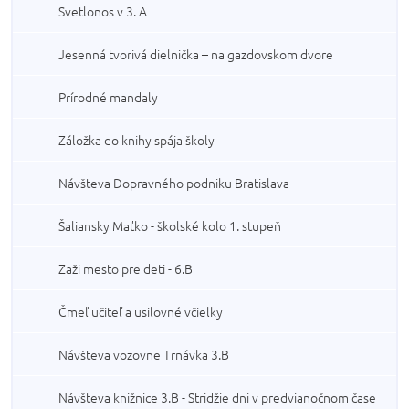
Svetlonos v 3. A
Jesenná tvorivá dielnička – na gazdovskom dvore
Prírodné mandaly
Záložka do knihy spája školy
Návšteva Dopravného podniku Bratislava
Šaliansky Maťko - školské kolo 1. stupeň
Zaži mesto pre deti - 6.B
Čmeľ učiteľ a usilovné včielky
Návšteva vozovne Trnávka 3.B
Návšteva knižnice 3.B - Stridžie dni v predvianočnom čase