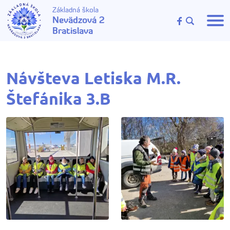
Základná škola
Nevädzová 2
Bratislava
Návšteva Letiska M.R.
Štefánika 3.B