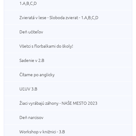
1.A,B,C,D
Zvieratá v lese - Sloboda zvierat - 1.A,B,C,D
Deň učiteľov
Všetci s florbalkami do školy!
Sadenie v 2.B
Čítame po anglicky
UĽUV 3.B
Žiaci vyrábajú záhony - NAŠE MESTO 2023
Deň narcisov
Workshop v knižnici - 3.B