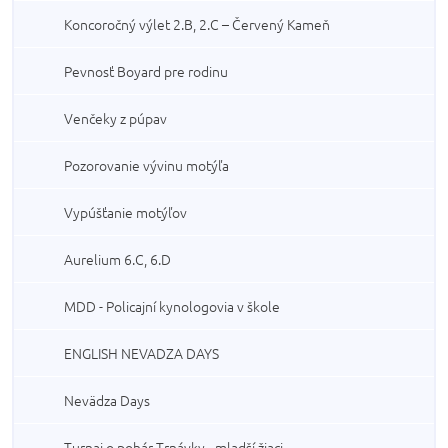
Koncoročný výlet 2.B, 2.C – Červený Kameň
Pevnosť Boyard pre rodinu
Venčeky z púpav
Pozorovanie vývinu motýľa
Vypúšťanie motýľov
Aurelium 6.C, 6.D
MDD - Policajní kynologovia v škole
ENGLISH NEVADZA DAYS
Nevädza Days
Turnaj o pohár Trnávky - mladší žiaci