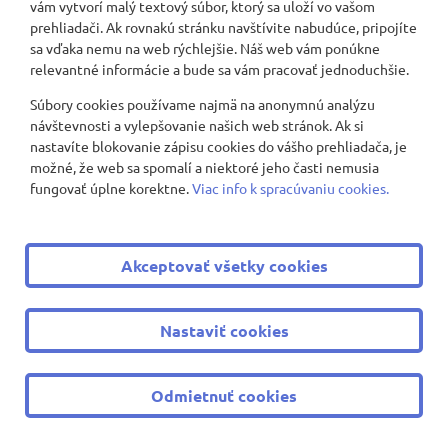
vám vytvorí malý textový súbor, ktorý sa uloží vo vašom
prehliadači. Ak rovnakú stránku navštívite nabudúce, pripojíte
Zber použitých zubných kefiek a vrchnákov
sa vďaka nemu na web rýchlejšie. Náš web vám ponúkne
relevantné informácie a bude sa vám pracovať jednoduchšie.
2023/2024
Súbory cookies používame najmä na anonymnú analýzu
návštevnosti a vylepšovanie našich web stránok. Ak si
2024/2025
nastavíte blokovanie zápisu cookies do vášho prehliadača, je
možné, že web sa spomalí a niektoré jeho časti nemusia
Videogaléria
fungovať úplne korektne.
Viac info k spracúvaniu cookies.
Valentínska návšteva z útulku
Akceptovať všetky cookies
3. túra - Smolenice - Záruby - hrad Ostrý kameň
Straty a nálezy
Nastaviť cookies
2025/2026
Odmietnuť cookies
Rozvrhy tried