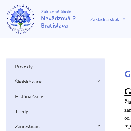
Základná škola
Nevädzová 2
Základná škola
Bratislava
Projekty
G
Školské akcie
G
História školy
Žia
za
Triedy
od 
rep
Zamestnanci