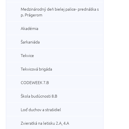
Medzinárodný deň bielej palice- prednáška s
p. Prágerom
Akadémia
Šarkaniáda
Tekvice
Tekvicová brigáda
CODEWEEK 7.B
Škola budúcnosti 8.B
Loď duchov a strašidiel
Zvieratká na letisku 2.A, 4.A