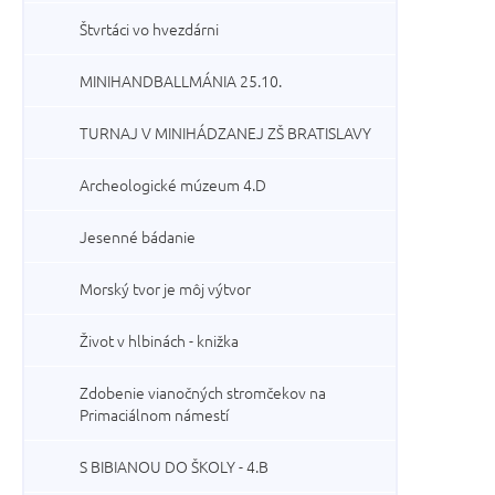
Štvrtáci vo hvezdárni
MINIHANDBALLMÁNIA 25.10.
TURNAJ V MINIHÁDZANEJ ZŠ BRATISLAVY
Archeologické múzeum 4.D
Jesenné bádanie
Morský tvor je môj výtvor
Život v hlbinách - knižka
Zdobenie vianočných stromčekov na
Primaciálnom námestí
S BIBIANOU DO ŠKOLY - 4.B