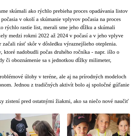
 sme skúmali ako rýchlo prebieha proces opadávania listov
ie počasia v okolí a skúmanie vplyvov počasia na proces
rýchlo rastie list, merali sme jeho dĺžku a skúmali
zdiely medzi rokmi 2022 až 2024 v počasí a v jeho vplyve
ar začali rásť skôr v dôsledku výraznejšieho oteplenia.
 ktoré nadobudli počas druhého ročníka - napr. išlo o
rody či oboznámenie sa s jednotkou dĺžky milimeter,
problémové úlohy v teréne, ale aj na prírodných modeloch
om. Jednou z tradičných aktivít bolo aj spoločné gúľanie
ky zistení pred ostatnými žiakmi, ako sa niečo nové naučiť