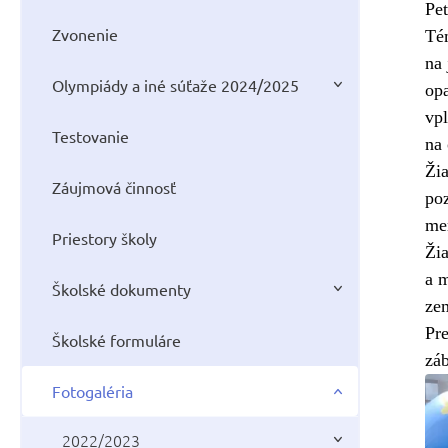
Pe
Zvonenie
Tém
na 
Olympiády a iné súťaže 2024/2025
opa
vpl
Testovanie
na 
Žia
Záujmová činnosť
poz
mer
Priestory školy
Žia
a 
Školské dokumenty
ze
Pre
Školské formuláre
zá
Fotogaléria
2022/2023