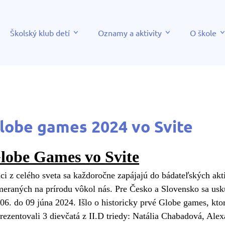
Školský klub detí
Oznamy a aktivity
O škole
lobe games 2024 vo Svite
lobe Games vo Svite
ci z celého sveta sa každoročne zapájajú do bádateľských akt
meraných na prírodu vôkol nás. Pre Česko a Slovensko sa usk
06. do 09 júna 2024. Išlo o historicky prvé Globe games, kto
rezentovali 3 dievčatá z II.D triedy: Natália Chabadová, Al