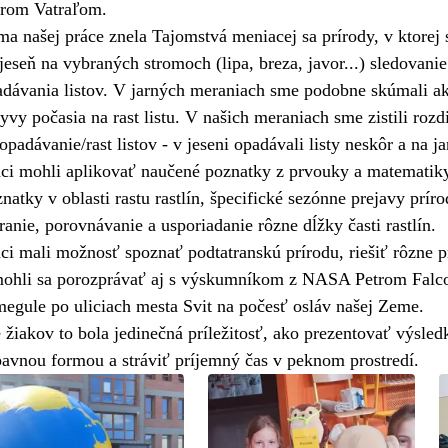
trom Vatraľom.
a našej práce znela Tajomstvá meniacej sa prírody, v ktorej
jeseň na vybraných stromoch (lipa, breza, javor...) sledovan
dávania listov. V jarných meraniach sme podobne skúmali ako 
yvy počasia na rast listu. V našich meraniach sme zistili ro
opadávanie/rast listov - v jeseni opadávali listy neskôr a na j
ci mohli aplikovať naučené poznatky z prvouky a matematiky,
natky v oblasti rastu rastlín, špecifické sezónne prejavy prí
anie, porovnávanie a usporiadanie rôzne dĺžky časti rastlín.
ci mali možnosť spoznať podtatranskú prírodu, riešiť rôzne 
mohli sa porozprávať aj s výskumníkom z NASA Petrom Falcon
megule po uliciach mesta Svit na počesť osláv našej Zeme.
 žiakov to bola jedinečná príležitosť, ako prezentovať výsled
bavnou formou a stráviť príjemný čas v peknom prostredí.