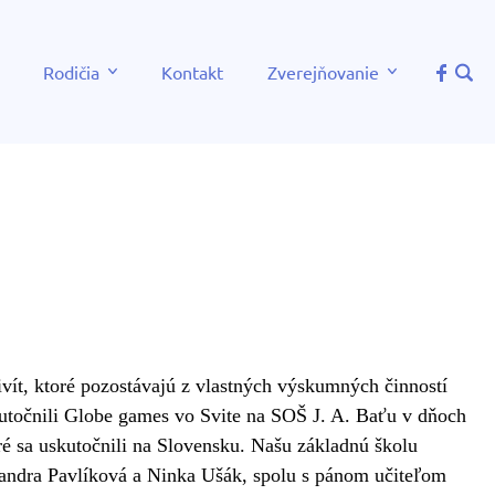
Rodičia
Kontakt
Zverejňovanie
ivít, ktoré pozostávajú z vlastných výskumných činností
utočnili Globe games vo Svite na SOŠ J. A. Baťu v dňoch
ré sa uskutočnili na Slovensku. Našu základnú školu
exandra Pavlíková a Ninka Ušák, spolu s pánom učiteľom