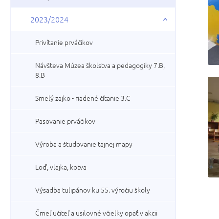
2023/2024
Privítanie prváčikov
Návšteva Múzea školstva a pedagogiky 7.B,
8.B
Smelý zajko - riadené čítanie 3.C
Pasovanie prváčikov
Výroba a študovanie tajnej mapy
Loď, vlajka, kotva
Výsadba tulipánov ku 55. výročiu školy
Čmeľ učiteľ a usilovné včielky opäť v akcii