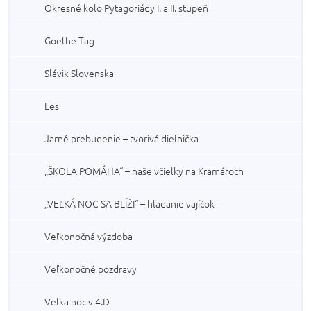
Okresné kolo Pytagoriády I. a II. stupeň
Goethe Tag
Slávik Slovenska
Les
Jarné prebudenie – tvorivá dielnička
„ŠKOLA POMÁHA“ – naše včielky na Kramároch
„VEĽKÁ NOC SA BLÍŽI“ – hľadanie vajíčok
Veľkonočná výzdoba
Veľkonočné pozdravy
Velka noc v 4.D