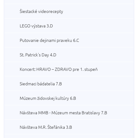
Šiestacké videorecepty
LEGO výstava 3.D
Putovanie dejinami praveku 6.C
St. Patrick's Day 4.D
Koncert: HRAVO – ZDRAVO pre 1. stupeň
Siedmaci bádatelia 7.B
Múzeum židovskej kultúry 6.B
Návšteva MMB - Múzeum mesta Bratislavy 7.B
Návšteva M.R. Štefánika 3.B