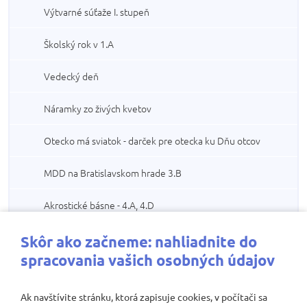
Výtvarné súťaže I. stupeň
Školský rok v 1.A
Vedecký deň
Náramky zo živých kvetov
Otecko má sviatok - darček pre otecka ku Dňu otcov
MDD na Bratislavskom hrade 3.B
Akrostické básne - 4.A, 4.D
Koncoročný výlet 3.B a 3.D - Topoľčianky
Skôr ako začneme: nahliadnite do
spracovania vašich osobných údajov
Netradičná olympiáda I.stupeň
Ak navštívite stránku, ktorá zapisuje cookies, v počítači sa
Plavecký výcvik 1.ročník