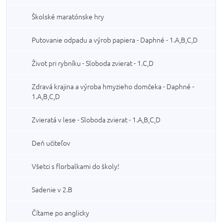
Školské maratónske hry
Putovanie odpadu a výrob papiera - Daphné - 1.A,B,C,D
Život pri rybníku - Sloboda zvierat - 1.C,D
Zdravá krajina a výroba hmyzieho domčeka - Daphné -
1.A,B,C,D
Zvieratá v lese - Sloboda zvierat - 1.A,B,C,D
Deň učiteľov
Všetci s florbalkami do školy!
Sadenie v 2.B
Čítame po anglicky