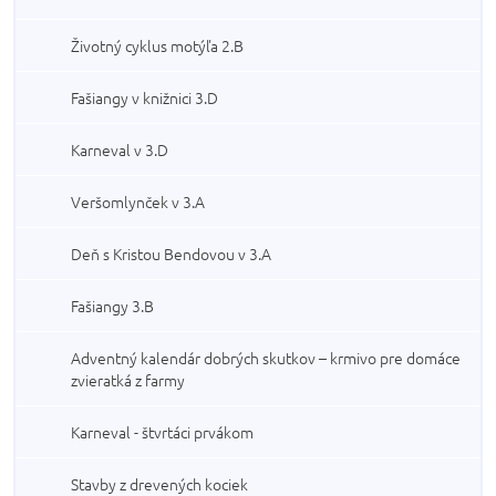
Životný cyklus motýľa 2.B
Fašiangy v knižnici 3.D
Karneval v 3.D
Veršomlynček v 3.A
Deň s Kristou Bendovou v 3.A
Fašiangy 3.B
Adventný kalendár dobrých skutkov – krmivo pre domáce
zvieratká z farmy
Karneval - štvrtáci prvákom
Stavby z drevených kociek