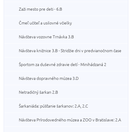
Zaži mesto pre deti - 6.B
Čmeľ učiteľ a usilovné včielky
Návšteva vozovne Trnávka 3.B
Návšteva knižnice 3.B - Stridžie dni v predvianočnom čase
Športom za duševné zdravie detí - Minihádzaná 2
Návšteva dopravného múzea 3.D
Netradičný šarkan 2.B
Šarkaniáda: púšťanie šarkanov: 2.A, 2.C
Návšteva Prírodovedného múzea a ZOO v Bratislave: 2.A