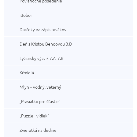
Povianočné posedenie
iBobor
Darčeky na zápis prvákov
Deň s Kristou Bendovou 3.D
Lyžiarsky výcvik 7.A, 7.B
Kŕmidlá
Mlyn – vodný, veterný
„Prasiatko pre šťastie“
„Puzzle - vidiek“
Zvieratká na dedine