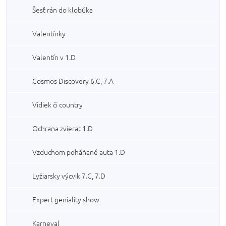
Šesť rán do klobúka
Valentínky
Valentín v 1.D
Cosmos Discovery 6.C, 7.A
Vidiek či country
Ochrana zvierat 1.D
Vzduchom poháňané auta 1.D
Lyžiarsky výcvik 7.C, 7.D
Expert geniality show
Karneval