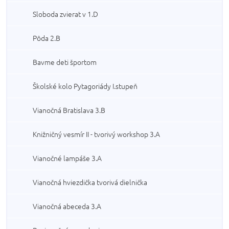
Sloboda zvierat v 1.D
Pôda 2.B
Bavme deti športom
Školské kolo Pytagoriády I.stupeň
Vianočná Bratislava 3.B
Knižničný vesmír II - tvorivý workshop 3.A
Vianočné lampáše 3.A
Vianočná hviezdička tvorivá dielnička
Vianočná abeceda 3.A