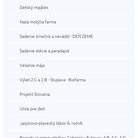
Detský majáles
Naša motýlia farma
Sadenie slnečníc a nevädzí - DEŇ ZEME
Sadenie stévie a paradajok
Vešanie mája
Výlet 2.C a 2.B - Stupava - Biofarma
Projekt Slovania
Ulice pre deti
Jazykovo-plavecký tábor 6. ročník
Beseda so spisovatelkou Gabrielou Futovou 4.B, 4.C, 4.D