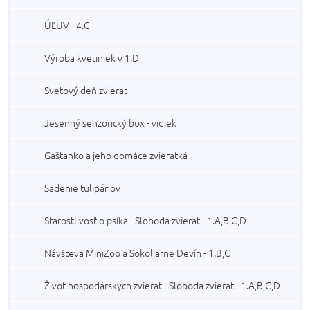
ÚĽUV - 4.C
Výroba kvetiniek v 1.D
Svetový deň zvierat
Jesenný senzorický box - vidiek
Gaštanko a jeho domáce zvieratká
Sadenie tulipánov
Starostlivosť o psíka - Sloboda zvierat - 1.A,B,C,D
Návšteva MiniZoo a Sokoliarne Devín - 1.B,C
Život hospodárskych zvierat - Sloboda zvierat - 1.A,B,C,D