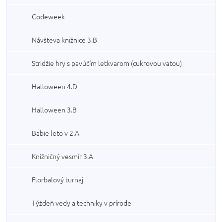
Codeweek
Návšteva knižnice 3.B
Stridžie hry s pavúčím letkvarom (cukrovou vatou)
Halloween 4.D
Halloween 3.B
Babie leto v 2.A
Knižničný vesmír 3.A
Florbalový turnaj
Týždeň vedy a techniky v prírode