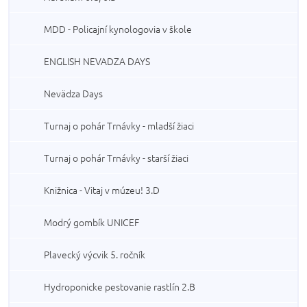
MDD - Policajní kynologovia v škole
ENGLISH NEVADZA DAYS
Nevädza Days
Turnaj o pohár Trnávky - mladší žiaci
Turnaj o pohár Trnávky - starší žiaci
Knižnica - Vitaj v múzeu! 3.D
Modrý gombík UNICEF
Plavecký výcvik 5. ročník
Hydroponicke pestovanie rastlín 2.B