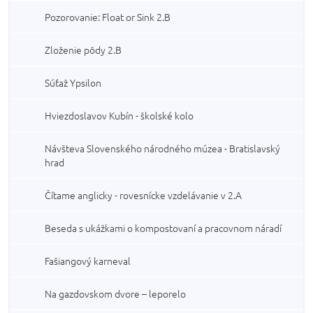
Pozorovanie: Float or Sink 2.B
Zloženie pôdy 2.B
Súťaž Ypsilon
Hviezdoslavov Kubín - školské kolo
Návšteva Slovenského národného múzea - Bratislavský
hrad
Čítame anglicky - rovesnícke vzdelávanie v 2.A
Beseda s ukážkami o kompostovaní a pracovnom náradí
Fašiangový karneval
Na gazdovskom dvore – leporelo