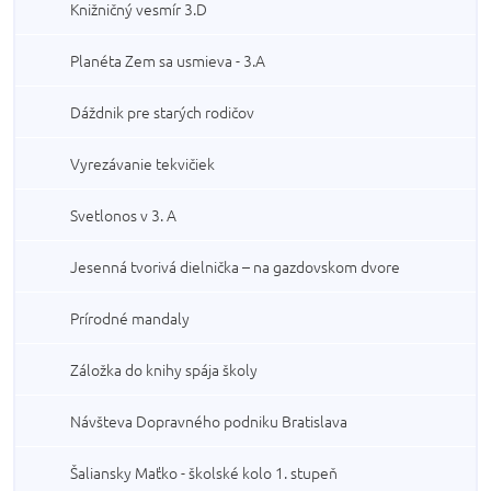
Knižničný vesmír 3.D
Planéta Zem sa usmieva - 3.A
Dáždnik pre starých rodičov
Vyrezávanie tekvičiek
Svetlonos v 3. A
Jesenná tvorivá dielnička – na gazdovskom dvore
Prírodné mandaly
Záložka do knihy spája školy
Návšteva Dopravného podniku Bratislava
Šaliansky Maťko - školské kolo 1. stupeň