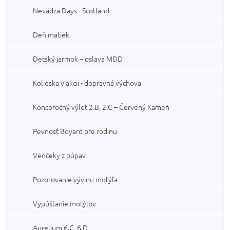
Nevädza Days - Scotland
Deň matiek
Detský jarmok – oslava MDD
Kolieska v akcii - dopravná výchova
Koncoročný výlet 2.B, 2.C – Červený Kameň
Pevnosť Boyard pre rodinu
Venčeky z púpav
Pozorovanie vývinu motýľa
Vypúšťanie motýľov
Aurelium 6.C, 6.D