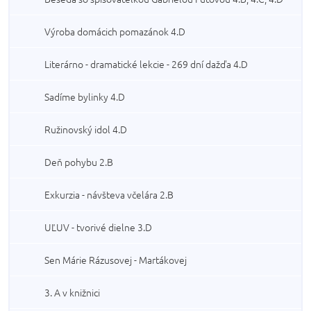
Výroba domácich pomazánok 4.D
Literárno - dramatické lekcie - 269 dní dažďa 4.D
Sadíme bylinky 4.D
Ružinovský idol 4.D
Deň pohybu 2.B
Exkurzia - návšteva včelára 2.B
UĽUV - tvorivé dielne 3.D
Sen Márie Rázusovej - Martákovej
3. A v knižnici