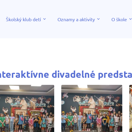
Školský klub detí
Oznamy a aktivity
O škole
nteraktívne divadelné predstav