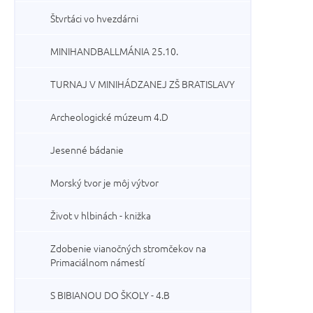
Štvrtáci vo hvezdárni
MINIHANDBALLMÁNIA 25.10.
TURNAJ V MINIHÁDZANEJ ZŠ BRATISLAVY
Archeologické múzeum 4.D
Jesenné bádanie
Morský tvor je môj výtvor
Život v hlbinách - knižka
Zdobenie vianočných stromčekov na
Primaciálnom námestí
S BIBIANOU DO ŠKOLY - 4.B