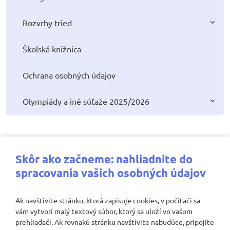
Rozvrhy tried
Školská knižnica
Ochrana osobných údajov
Olympiády a iné súťaže 2025/2026
Najbližšie aktivity
Skôr ako začneme: nahliadnite do
spracovania vašich osobných údajov
Ak navštívite stránku, ktorá zapisuje cookies, v počítači sa
vám vytvorí malý textový súbor, ktorý sa uloží vo vašom
Nenašli sa žiadne záznamy
prehliadači. Ak rovnakú stránku navštívite nabudúce, pripojíte