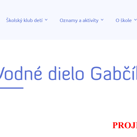
Školský klub detí
Oznamy a aktivity
O škole
Vodné dielo Gabč