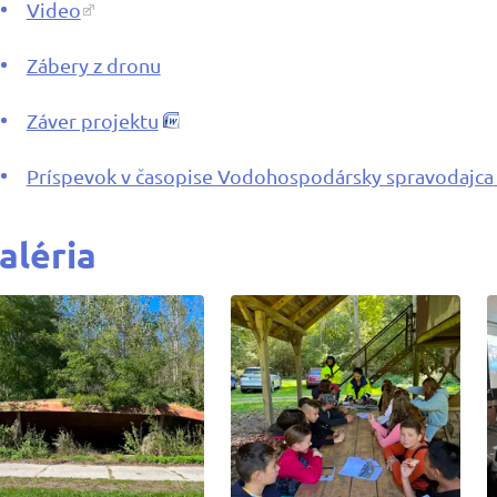
Video
Zábery z dronu
Záver projektu
Príspevok v časopise Vodohospodársky spravodajca
aléria