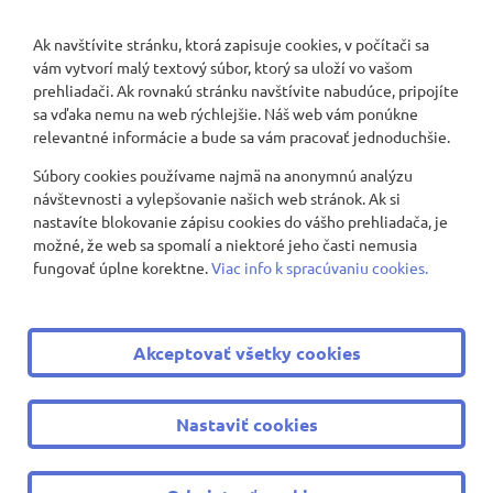
Ak navštívite stránku, ktorá zapisuje cookies, v počítači sa
vám vytvorí malý textový súbor, ktorý sa uloží vo vašom
Nenašli sa žiadne záznamy
prehliadači. Ak rovnakú stránku navštívite nabudúce, pripojíte
sa vďaka nemu na web rýchlejšie. Náš web vám ponúkne
relevantné informácie a bude sa vám pracovať jednoduchšie.
Súbory cookies používame najmä na anonymnú analýzu
Zobraziť viac
návštevnosti a vylepšovanie našich web stránok. Ak si
nastavíte blokovanie zápisu cookies do vášho prehliadača, je
možné, že web sa spomalí a niektoré jeho časti nemusia
fungovať úplne korektne.
Viac info k spracúvaniu cookies.
© 2008 - 2026 ZŠ Nevädzová 2
|
Všetky práva vyhradené
Akceptovať všetky cookies
|
Ochrana osobných údajov
|
Cookies nastavenie
Tvorba web stránok
a
redakčný systém
od
AlejTech, spol. s
Nastaviť cookies
r.o.