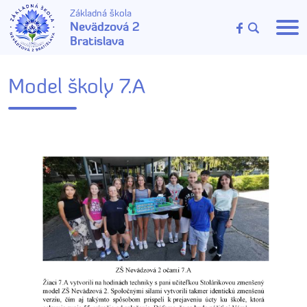
Základná škola
Nevädzová 2
Bratislava
Model školy 7.A