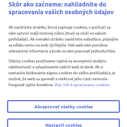
Najbližšie aktivity
Skôr ako začneme: nahliadnite do
spracovania vašich osobných údajov
Ak navštívite stránku, ktorá zapisuje cookies, v počítači sa
vám vytvorí malý textový súbor, ktorý sa uloží vo vašom
Nenašli sa žiadne záznamy
prehliadači. Ak rovnakú stránku navštívite nabudúce, pripojíte
sa vďaka nemu na web rýchlejšie. Náš web vám ponúkne
relevantné informácie a bude sa vám pracovať jednoduchšie.
Súbory cookies používame najmä na anonymnú analýzu
Zobraziť viac
návštevnosti a vylepšovanie našich web stránok. Ak si
nastavíte blokovanie zápisu cookies do vášho prehliadača, je
možné, že web sa spomalí a niektoré jeho časti nemusia
fungovať úplne korektne.
Viac info k spracúvaniu cookies.
© 2008 - 2026 ZŠ Nevädzová 2
|
Všetky práva vyhradené
Akceptovať všetky cookies
|
Ochrana osobných údajov
|
Cookies nastavenie
Tvorba web stránok
a
redakčný systém
od
AlejTech, spol. s
Nastaviť cookies