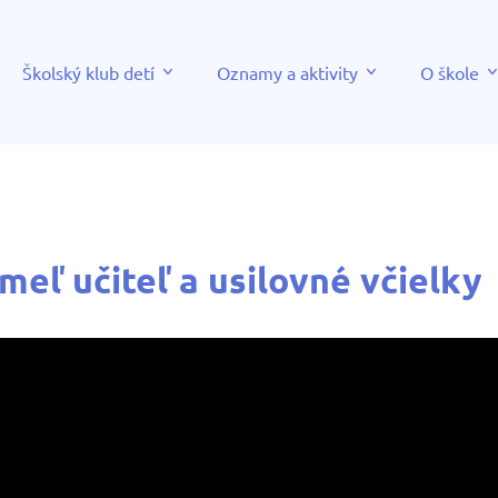
Školský klub detí
Oznamy a aktivity
O škole
meľ učiteľ a usilovné včielky