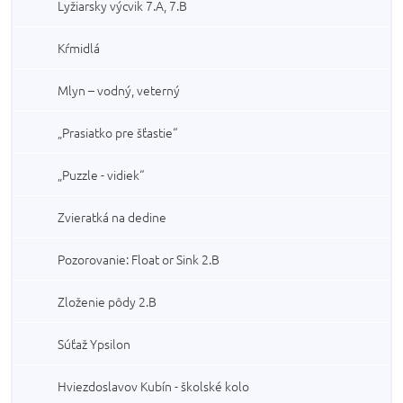
Lyžiarsky výcvik 7.A, 7.B
Kŕmidlá
Mlyn – vodný, veterný
„Prasiatko pre šťastie“
„Puzzle - vidiek“
Zvieratká na dedine
Pozorovanie: Float or Sink 2.B
Zloženie pôdy 2.B
Súťaž Ypsilon
Hviezdoslavov Kubín - školské kolo