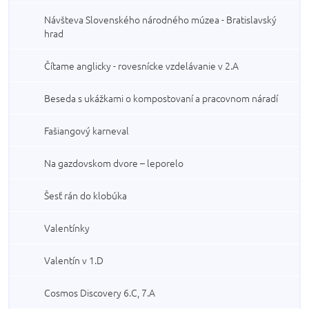
Návšteva Slovenského národného múzea - Bratislavský
hrad
Čítame anglicky - rovesnícke vzdelávanie v 2.A
Beseda s ukážkami o kompostovaní a pracovnom náradí
Fašiangový karneval
Na gazdovskom dvore – leporelo
Šesť rán do klobúka
Valentínky
Valentín v 1.D
Cosmos Discovery 6.C, 7.A