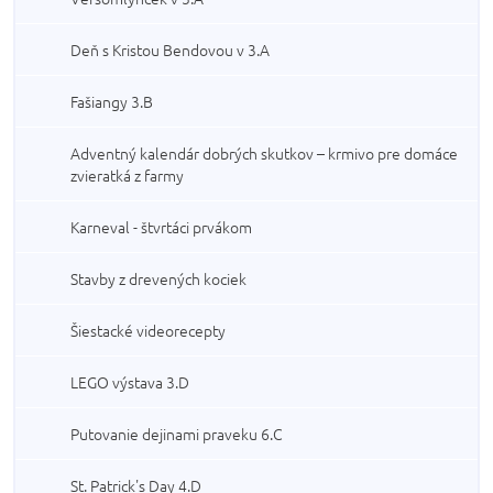
Deň s Kristou Bendovou v 3.A
Fašiangy 3.B
Adventný kalendár dobrých skutkov – krmivo pre domáce
zvieratká z farmy
Karneval - štvrtáci prvákom
Stavby z drevených kociek
Šiestacké videorecepty
LEGO výstava 3.D
Putovanie dejinami praveku 6.C
St. Patrick's Day 4.D