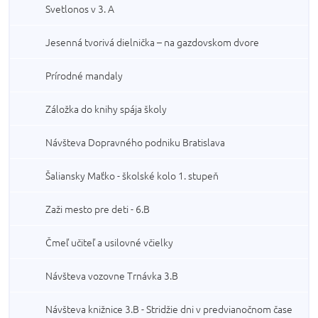
Svetlonos v 3. A
Jesenná tvorivá dielnička – na gazdovskom dvore
Prírodné mandaly
Záložka do knihy spája školy
Návšteva Dopravného podniku Bratislava
Šaliansky Maťko - školské kolo 1. stupeň
Zaži mesto pre deti - 6.B
Čmeľ učiteľ a usilovné včielky
Návšteva vozovne Trnávka 3.B
Návšteva knižnice 3.B - Stridžie dni v predvianočnom čase