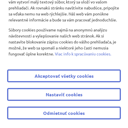
vám vytvorí malý textový súbor, ktorý sa uloží vo vašom
Jarné prebudenie – tvorivá dielnička
prehliadači. Ak rovnakú stránku navštívite nabudúce, pripojíte
sa vďaka nemu na web rýchlejšie. Náš web vám ponúkne
„ŠKOLA POMÁHA“ – naše včielky na Kramároch
relevantné informácie a bude sa vám pracovať jednoduchšie.
Súbory cookies používame najmä na anonymnú analýzu
„VEĽKÁ NOC SA BLÍŽI“ – hľadanie vajíčok
návštevnosti a vylepšovanie našich web stránok. Ak si
nastavíte blokovanie zápisu cookies do vášho prehliadača, je
Veľkonočná výzdoba
možné, že web sa spomalí a niektoré jeho časti nemusia
fungovať úplne korektne.
Viac info k spracúvaniu cookies.
Veľkonočné pozdravy
Velka noc v 4.D
Akceptovať všetky cookies
Školské maratónske hry
Nastaviť cookies
Putovanie odpadu a výrob papiera - Daphné - 1.A,B,C,D
Život pri rybníku - Sloboda zvierat - 1.C,D
Odmietnuť cookies
Zdravá krajina a výroba hmyzieho domčeka - Daphné -