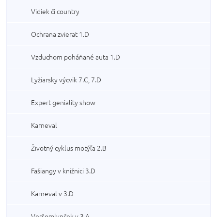
Vidiek či country
Ochrana zvierat 1.D
Vzduchom poháňané auta 1.D
Lyžiarsky výcvik 7.C, 7.D
Expert geniality show
Karneval
Životný cyklus motýľa 2.B
Fašiangy v knižnici 3.D
Karneval v 3.D
Veršomlynček v 3.A