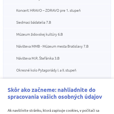
Koncert: HRAVO – ZDRAVO pre 1. stupeň
Siedmaci bádatelia 7.B
Múzeum židovskej kultúry 6.B
Návšteva MMB - Múzeum mesta Bratislavy 7.B
Návšteva M.R. Štefánika 3.B
Okresné kolo Pytagoriády I. a II. stupeň
Goethe Tag
Skôr ako začneme: nahliadnite do
Slávik Slovenska
spracovania vašich osobných údajov
Les
Ak navštívite stránku, ktorá zapisuje cookies, v počítači sa