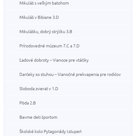
Mikuláš s veľkým batohom
Mikuláš v Bibiane 3.D
Mikulášku, dobrý strýčku 3.B
Prírodovedné múzeum 7.C a 7.D
Ľadové dobroty – Vianoce pre vtáčiky
Darčeky so stuhou – Vianočné prekvapenia pre rodičov
Sloboda zvierat v 1.D
Pôda 2.B
Bavme deti športom
Školské kolo Pytagoriády I.stupeň